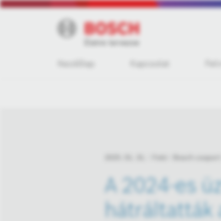
Kezdőlap
Kapcsolat
Fel
2025. 01. 31.
Fotó
Bosch csoport
A 2024-es üz
hátráltattá