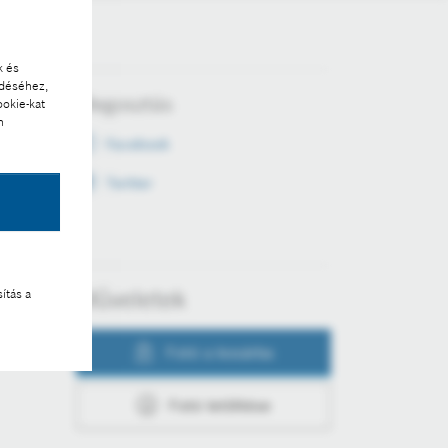
k és
ödéséhez,
Megosztás
ookie-kat
n
Facebook
Twitter
Műveletek
ítás a
Fotó a kosárba
Fotó letöltése