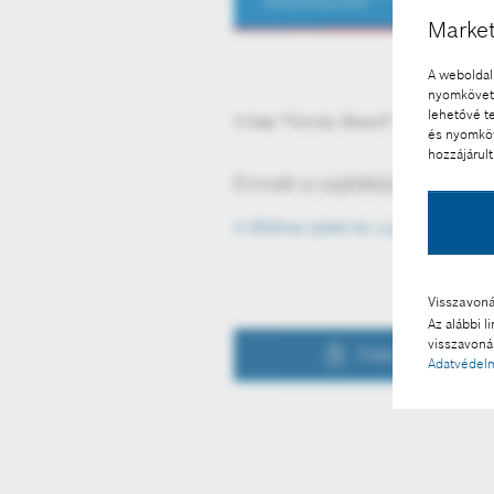
Market
A weboldal 
nyomkövető
lehetővé t
A kép "Forrás: Bosch" megjelölésse
és nyomköv
hozzájárult
Ennek a sajtóközleménynek
A 2024-es üzleti év: a piaci fejle
Visszavon
Az alábbi l
visszavonás
Fotó a kosárba
Adatvédelm