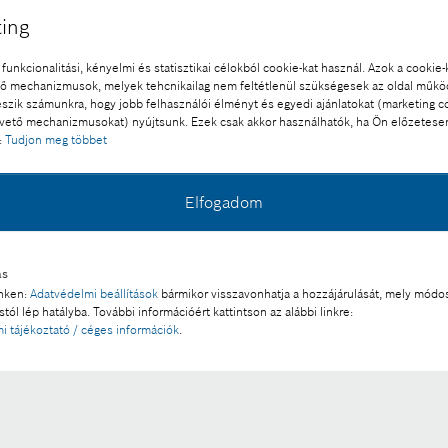
ing
funkcionalitási, kényelmi és statisztikai célokból cookie-kat használ. Azok a cookie-
 mechanizmusok, melyek tehcnikailag nem feltétlenül szükségesek az oldal műk
eszik számunkra, hogy jobb felhasználói élményt és egyedi ajánlatokat (marketing c
l a sajtó számára díjmentesen felhasználható.
ető mechanizmusokat) nyújtsunk. Ezek csak akkor használhatók, ha Ön előzetese
:
Tudjon meg többet
 a része:
Elfogadom
mények hátráltatták a Bosch működését
ás
inken:
Adatvédelmi beállítások
bármikor visszavonhatja a hozzájárulását, mely módos
tól lép hatályba. További információért kattintson az alábbi linkre:
Fotó letöltése
i tájékoztató / céges információk
.