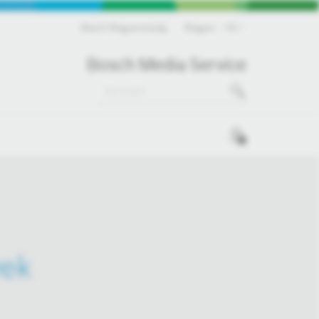
Bosch Magyarország
Magyar
HU
Bosch Media Service
0
yek