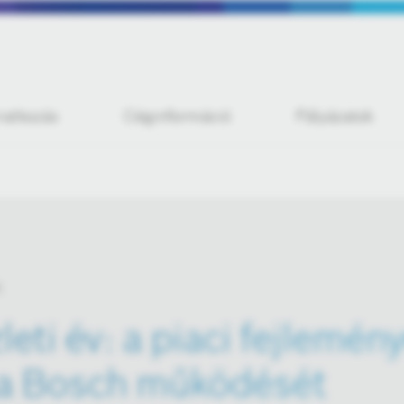
iratkozás
Céginformáció
Pályázatok
leti év: a piaci fejlemén
k a Bosch működését