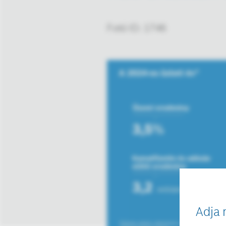
Fotó ID: 1746
Adja 