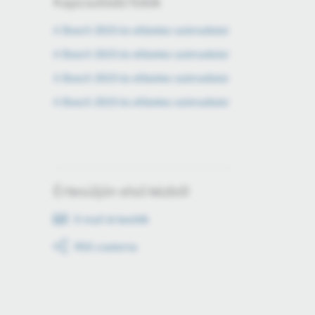
Kapcsolódó fotók
A Bosch 2015-ös előzetes számadatai
A Bosch 2015-ös előzetes számadatai
A Bosch 2015-ös előzetes számadatai
A Bosch 2015-ös előzetes számadatai
Értesüljön első kézből
E-mail értesítők
RSS csatorna