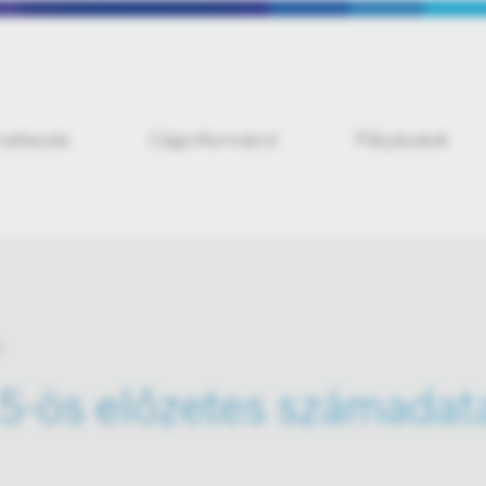
iratkozás
Céginformáció
Pályázatok
5-ös előzetes számadat