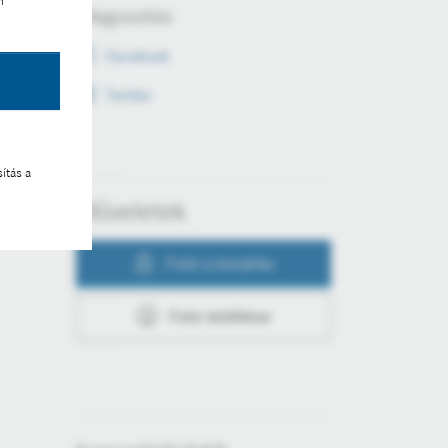
n
Megosztás
Facebook
Twitter
ítás a
Műveletek
Fotó a kosárba
Fotó letöltése