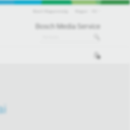
Bosch Magyarország
Magyar
HU
Bosch Media Service
0
ai