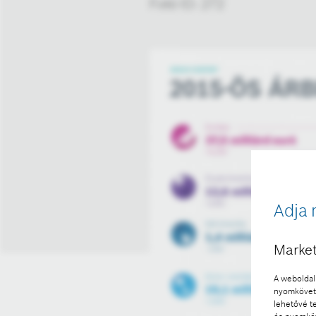
Fotó ID: 272
Adja 
Market
A weboldal 
nyomkövető
lehetővé t