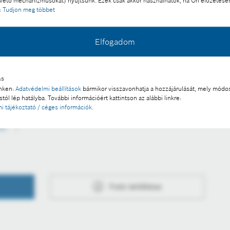
ető mechanizmusokat) nyújtsunk. Ezek csak akkor használhatók, ha Ön előzetese
:
Tudjon meg többet
Elfogadom
l a sajtó számára díjmentesen felhasználható
ás
inken:
Adatvédelmi beállítások
bármikor visszavonhatja a hozzájárulását, mely módos
tól lép hatályba. További információért kattintson az alábbi linkre:
 a része:
i tájékoztató / céges információk
.
tai
Fotó letöltése