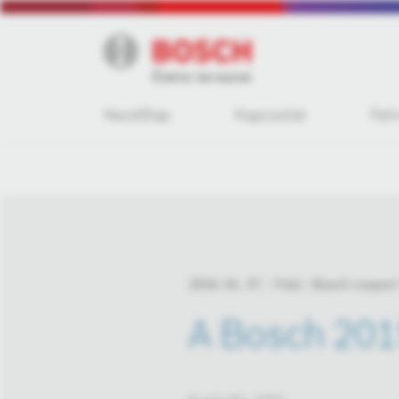
Kezdőlap
Kapcsolat
Fel
2016. 01. 27.
Fotó
Bosch csoport
A Bosch 201