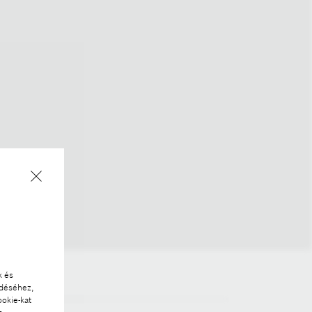
k és
ödéséhez,
ookie-kat