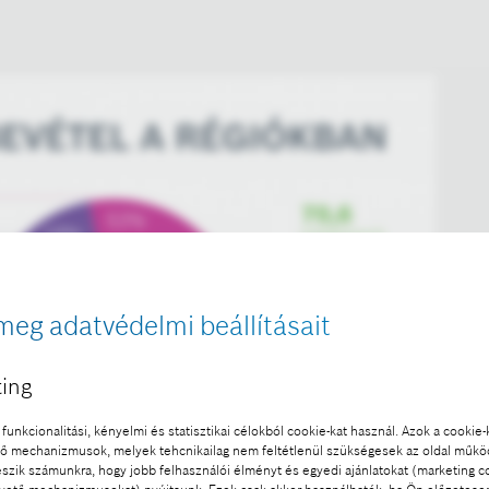
meg adatvédelmi beállításait
ing
funkcionalitási, kényelmi és statisztikai célokból cookie-kat használ. Azok a cookie-
 mechanizmusok, melyek tehcnikailag nem feltétlenül szükségesek az oldal műk
eszik számunkra, hogy jobb felhasználói élményt és egyedi ajánlatokat (marketing c