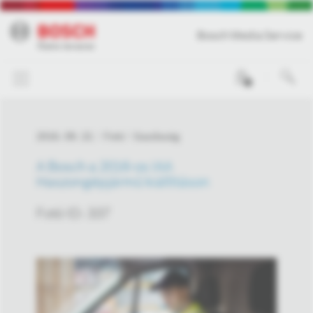
Bosch Media Service
0
2016. 09. 22.
Fotó
Gazdaság
A Bosch a 2016-os IAA
Haszongépjármű kiállításon
Fotó ID: 337