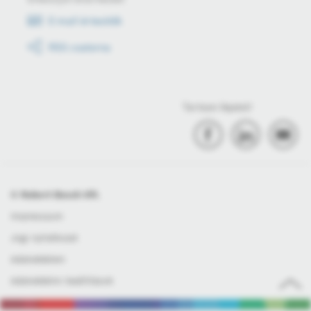
E-mail értesítők
RSS csatorna
Tartson lépést!
© Robert Bosch Kft.
Impresszum
Jogi nyilatkozat
Adatvédelem
Adatvédelmi beállítások