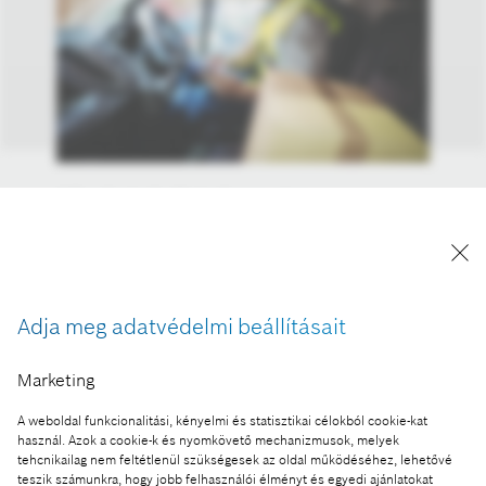
A Bosch növekedésének nagy része a
haszonjárművek számára kínált műszaki
megoldásoknak köszönhető, az üzleti terület már
most az értékesítéseinek negyedét a könnyű- és
nehéz haszonjárművek számára kínált
Adja meg adatvédelmi beállításait
rendszerekből realizálja.
A kép "Forrás: Bosch" megjelöléssel a sajtó
Marketing
számára díjmentesen felhasználható.
A weboldal funkcionalitási, kényelmi és statisztikai célokból cookie-kat
Ennek a sajtóközleménynek a része:
használ. Azok a cookie-k és nyomkövető mechanizmusok, melyek
tehcnikailag nem feltétlenül szükségesek az oldal működéséhez, lehetővé
A Bosch mobilitási üzletága kétszer gyorsabban nő
teszik számunkra, hogy jobb felhasználói élményt és egyedi ajánlatokat