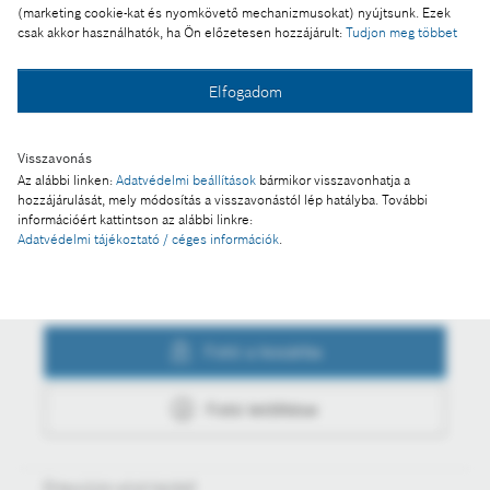
a piacnál
(marketing cookie-kat és nyomkövető mechanizmusokat) nyújtsunk. Ezek
csak akkor használhatók, ha Ön előzetesen hozzájárult:
Tudjon meg többet
Elfogadom
Fotó a kosárba
Visszavonás
Az alábbi linken:
Adatvédelmi beállítások
bármikor visszavonhatja a
Fotó letöltése
hozzájárulását, mely módosítás a visszavonástól lép hatályba. További
információért kattintson az alábbi linkre:
Adatvédelmi tájékoztató / céges információk
.
Műveletek
Fotó a kosárba
Fotó letöltése
Értesüljön első kézből