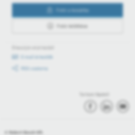
Fotó a kosárba
Fotó letöltése
Értesüljön első kézből
E-mail értesítők
RSS csatorna
Tartson lépést!
© Robert Bosch Kft.