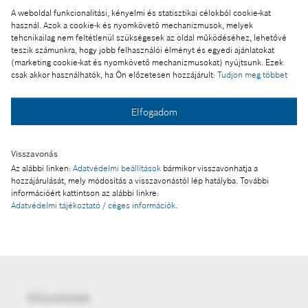
A weboldal funkcionalitási, kényelmi és statisztikai célokból cookie-kat
A kép "Forrás: Bosch" megjelöléssel a sajtó
használ. Azok a cookie-k és nyomkövető mechanizmusok, melyek
számára díjmentesen felhasználható.
tehcnikailag nem feltétlenül szükségesek az oldal működéséhez, lehetővé
teszik számunkra, hogy jobb felhasználói élményt és egyedi ajánlatokat
(marketing cookie-kat és nyomkövető mechanizmusokat) nyújtsunk. Ezek
Ennek a sajtóközleménynek a része:
csak akkor használhatók, ha Ön előzetesen hozzájárult:
Tudjon meg többet
A Bosch a koronavírus válság idején is elkötelezett
a technológiai innovációk és az éghajlatvédelem
Elfogadom
mellett
Visszavonás
Az alábbi linken:
Adatvédelmi beállítások
bármikor visszavonhatja a
hozzájárulását, mely módosítás a visszavonástól lép hatályba. További
Fotó a kosárba
információért kattintson az alábbi linkre:
Adatvédelmi tájékoztató / céges információk
.
Fotó letöltése
Műveletek