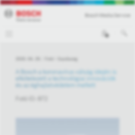
Bosch Media Service
0
2020. 04. 29.
Fotó
Gazdaság
A Bosch a koronavírus válság idején is
elkötelezett a technológiai innovációk
és az éghajlatvédelem mellett
Fotó ID: 872