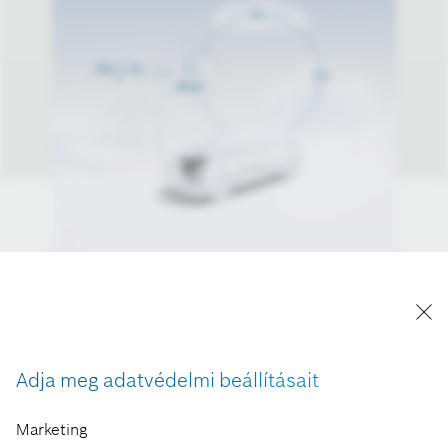
A Bosch igazgatótanácsának elnöke a koronavírus
válság leküzdése után a hidrogénalapú gazdaság
kiépítésére és a megújuló szintetikus üzemagyagok
Adja meg adatvédelmi beállításait
gyártására hívta fel a figyelmet. Véleménye szerint
ez az egyetlen módja annak, hogy Európa 2050-re
Marketing
klímasemlegessé váljon.