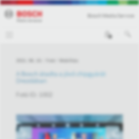
Bosch Media Service
0
2021. 06. 10.
Fotó
Mobilitás
A Bosch átadta a jövő chipgyárát
Drezdában
Fotó ID: 1002