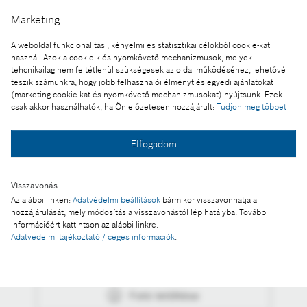
Szászország miniszterelnöke, Dr. Angela Merkel
Marketing
német szövetségi kancellár, Dr. Volkmar Denner, a
Robert Bosch GmbH igazgatótanácsának elnöke,
A weboldal funkcionalitási, kényelmi és statisztikai célokból cookie-kat
Margrethe Vestager, az Európai Bizottság
használ. Azok a cookie-k és nyomkövető mechanizmusok, melyek
tehcnikailag nem feltétlenül szükségesek az oldal működéséhez, lehetővé
ügyvezető alelnöke és Harald Kröger, a Robert
teszik számunkra, hogy jobb felhasználói élményt és egyedi ajánlatokat
Bosch GmbH igazgatótanácsának tagja.
(marketing cookie-kat és nyomkövető mechanizmusokat) nyújtsunk. Ezek
csak akkor használhatók, ha Ön előzetesen hozzájárult:
Tudjon meg többet
A kép "Forrás: Bosch" megjelöléssel a sajtó
számára díjmentesen felhasználható.
Elfogadom
Ennek a sajtóközleménynek a része:
A Bosch átadta a jövő chipgyárát Drezdában
Visszavonás
Az alábbi linken:
Adatvédelmi beállítások
bármikor visszavonhatja a
hozzájárulását, mely módosítás a visszavonástól lép hatályba. További
információért kattintson az alábbi linkre:
Adatvédelmi tájékoztató / céges információk
.
Fotó a kosárba
Fotó letöltése