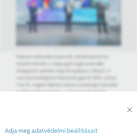
Teljesen hálózatba kapcsolt, adatközpontú és
önoptimalizáló: a világ egyik legkorszerűbb
chipgyárát nyitotta meg Drezdában a Bosch. A
csúcstechnológiával felszerelt gyárat 2021. június
7-én Dr. Angela Merkel német szövetségi kancellár
és Margrethe Vestager, az Európai Bizottság
ügyvezető alelnöke virtuális jelenlétében avatta fel
Michael Kretschmer, Szászország miniszterelnöke,
Dr. Volkmar Denner, a Robert Bosch GmbH
igazgatótanácsának elnöke és Harald Kröger, a
Robert Bosch GmbH igazgatótanácsának tagja. A
Adja meg adatvédelmi beállításait
képen (balról jobbra): Michael Kretschmer,