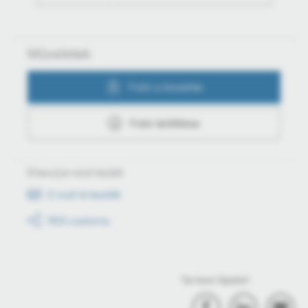
Műveletek
Fotó a kosárba
Fotó letöltése
Értesüljön első kézből
E-mail értesítők
RSS csatorna
Tartson lépést!