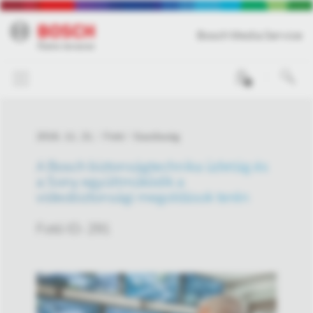
Bosch Media Service
0
2016. 11. 21.
Fotó
Gazdaság
A Bosch biztonságtechnika üzletág és
a Sony együttműködik a
videobiztonsági megoldások terén
Fotó ID: 291