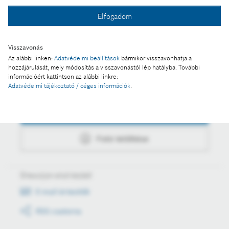
Fotó a kosárba
Elfogadom
Fotó letöltése
Visszavonás
Az alábbi linken:
Adatvédelmi beállítások
bármikor visszavonhatja a
hozzájárulását, mely módosítás a visszavonástól lép hatályba. További
információért kattintson az alábbi linkre:
Műveletek
Adatvédelmi tájékoztató / céges információk
.
Fotó a kosárba
Fotó letöltése
Értesüljön első kézből
E-mail értesítők
RSS csatorna