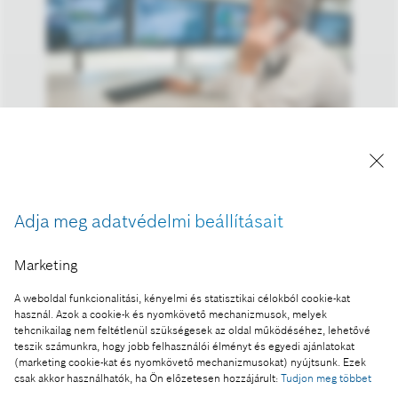
A kép "Forrás: Bosch" megjelöléssel a sajtó
számára díjmentesen felhasználható.
Adja meg adatvédelmi beállításait
Ennek a sajtóközleménynek a része:
Marketing
A Bosch biztonságtechnika üzletág és a Sony
együttműködik a videobiztonsági megoldások terén
A weboldal funkcionalitási, kényelmi és statisztikai célokból cookie-kat
használ. Azok a cookie-k és nyomkövető mechanizmusok, melyek
tehcnikailag nem feltétlenül szükségesek az oldal működéséhez, lehetővé
teszik számunkra, hogy jobb felhasználói élményt és egyedi ajánlatokat
(marketing cookie-kat és nyomkövető mechanizmusokat) nyújtsunk. Ezek
csak akkor használhatók, ha Ön előzetesen hozzájárult:
Tudjon meg többet