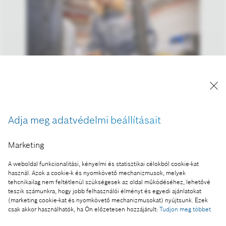
A kép "Forrás: Bosch" megjelöléssel a sajtó
számára díjmentesen felhasználható.
Adja meg adatvédelmi beállításait
Ennek a sajtóközleménynek a része:
Marketing
A Bosch célja az erősebb növekedés – a régiók és
A weboldal funkcionalitási, kényelmi és statisztikai célokból cookie-kat
az üzleti szektorok tekintetében is
használ. Azok a cookie-k és nyomkövető mechanizmusok, melyek
tehcnikailag nem feltétlenül szükségesek az oldal működéséhez, lehetővé
teszik számunkra, hogy jobb felhasználói élményt és egyedi ajánlatokat
(marketing cookie-kat és nyomkövető mechanizmusokat) nyújtsunk. Ezek
csak akkor használhatók, ha Ön előzetesen hozzájárult:
Tudjon meg többet
Fotó a kosárba