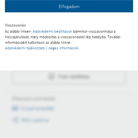
Elfogadom
Fotó letöltése
Visszavonás
Az alábbi linken:
Adatvédelmi beállítások
bármikor visszavonhatja a
hozzájárulását, mely módosítás a visszavonástól lép hatályba. További
információért kattintson az alábbi linkre:
Műveletek
Adatvédelmi tájékoztató / céges információk
.
Fotó a kosárba
Fotó letöltése
Értesüljön első kézből
E-mail értesítők
RSS csatorna