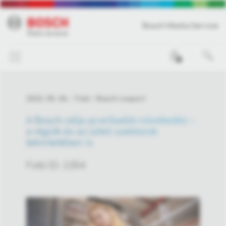
Bosch Media Service
0
2023. 05. 04.
Fotó
Bosch csoport
A Bosch célja az erősebb növekedés –
a régiók és az üzleti szektorok
tekintetében is
Fotó ID: 1354