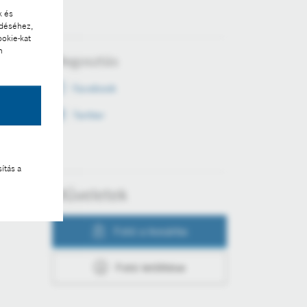
k és
ödéséhez,
ookie-kat
n
Megosztás
Facebook
Twitter
ítás a
Műveletek
Fotó a kosárba
Fotó letöltése