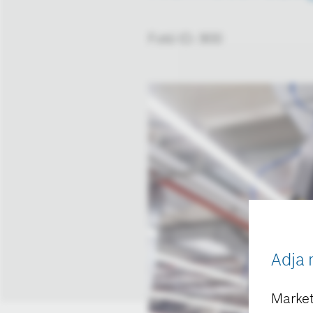
Fotó ID: 900
Adja 
Market