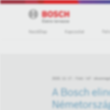
Kezdőlap
Kapcsolat
Fel
2020. 12. 17.
Fotó
IoT - okosmeg
A Bosch elin
Németorszá