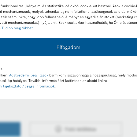
funkcionalitási, kényelmi és statisztikai célokból cookie-kat használ. Azok a cookie-
 mechanizmusok, melyek tehcnikailag nem feltétlenül szükségesek az oldal műk
eszik számunkra, hogy jobb felhasználói élményt és egyedi ajánlatokat (marketing c
ető mechanizmusokat) nyújtsunk. Ezek csak akkor használhatók, ha Ön előzetese
:
Tudjon meg többet
Elfogadom
nhetően
l a sajtó számára díjmentesen felhasználható.
ás
inken:
Adatvédelmi beállítások
bármikor visszavonhatja a hozzájárulását, mely módos
 a része:
tól lép hatályba. További információért kattintson az alábbi linkre:
i tájékoztató / céges információk
.
pushálózatát Németországban
Fotó letöltése