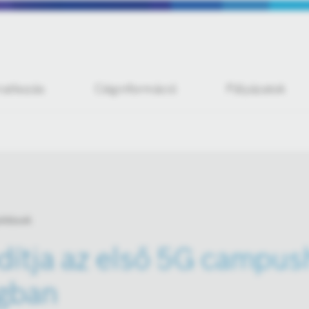
iratkozás
Céginformáció
Pályázatok
oldások
dítja az első 5G campus
gban