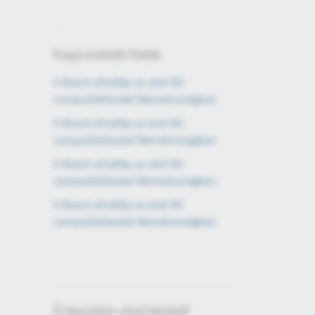
Kapcsolódó fotók
A Bosch elindítja az első 5G
campushálózatát Németországban
A Bosch elindítja az első 5G
campushálózatát Németországban
A Bosch elindítja az első 5G
campushálózatát Németországban
A Bosch elindítja az első 5G
campushálózatát Németországban
Értesüljön első kézből