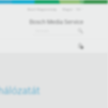
Bosch Magyarország
Magyar
HU
Bosch Media Service
0
hálózatát