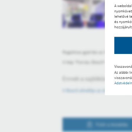
A weboldal 
nyomkövető
lehetővé t
és nyomköv
hozzájárult
Rugalmas gyártás az 5G-nek köszö
A kép "Forrás: Bosch" megjelölésse
Visszavon
Az alábbi l
Ennek a sajtóközleménynek
visszavonás
Adatvédelm
A Bosch elindítja az első 5G cam
Fotó a kosárba