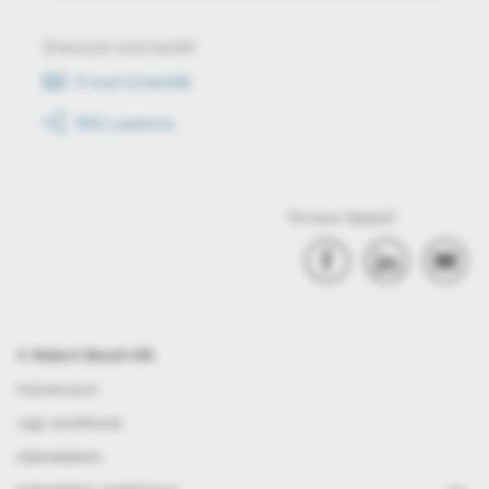
Értesüljön első kézből
E-mail értesítők
RSS csatorna
Tartson lépést!
© Robert Bosch Kft.
Impresszum
Jogi nyilatkozat
Adatvédelem