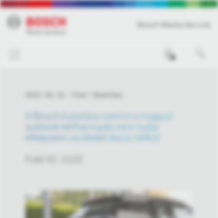
Bosch Media Service
0
2022. 03. 31.
Fotó
Mobilitás
A Bosch kutatása szerint a magyar
autósok kétharmada nem tudja
elképzelni az életét kocsi nélkül
Fotó ID: 1122