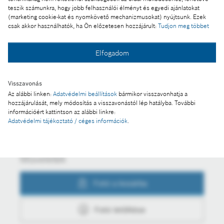
A Bosch kutatása szerint a magyar autósok
teszik számunkra, hogy jobb felhasználói élményt és egyedi ajánlatokat
kétharmada nem tudja elképzelni az életét kocsi
(marketing cookie-kat és nyomkövető mechanizmusokat) nyújtsunk. Ezek
csak akkor használhatók, ha Ön előzetesen hozzájárult:
Tudjon meg többet
nélkül
Elfogadom
Fotó a kosárba
Visszavonás
Az alábbi linken:
Adatvédelmi beállítások
bármikor visszavonhatja a
hozzájárulását, mely módosítás a visszavonástól lép hatályba. További
Fotó letöltése
információért kattintson az alábbi linkre:
Adatvédelmi tájékoztató / céges információk
.
Műveletek
Fotó a kosárba
Fotó letöltése