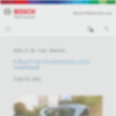
Bosch Media Service
0
2018. 12. 18.
Fotó
Mobilitás
A Bosch már ma bemutatja a jövő
mobilitását
Fotó ID: 642