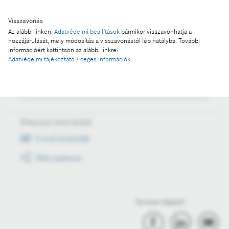
Visszavonás
Műveletek
Az alábbi linken:
Adatvédelmi beállítások
bármikor visszavonhatja a
hozzájárulását, mely módosítás a visszavonástól lép hatályba. További
információért kattintson az alábbi linkre:
Fotó a kosárba
Adatvédelmi tájékoztató / céges információk
.
Fotó letöltése
Értesüljön első kézből
E-mail értesítők
RSS csatorna
Tartson lépést!