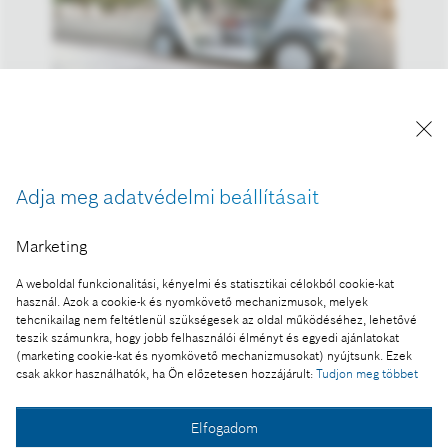
A kép "Forrás: Bosch" megjelöléssel a sajtó
számára díjmentesen felhasználható.
Adja meg adatvédelmi beállításait
Ennek a sajtóközleménynek a része:
Marketing
A Bosch már ma bemutatja a jövő mobilitását
A weboldal funkcionalitási, kényelmi és statisztikai célokból cookie-kat
használ. Azok a cookie-k és nyomkövető mechanizmusok, melyek
tehcnikailag nem feltétlenül szükségesek az oldal működéséhez, lehetővé
teszik számunkra, hogy jobb felhasználói élményt és egyedi ajánlatokat
Fotó a kosárba
(marketing cookie-kat és nyomkövető mechanizmusokat) nyújtsunk. Ezek
csak akkor használhatók, ha Ön előzetesen hozzájárult:
Tudjon meg többet
Fotó letöltése
Elfogadom