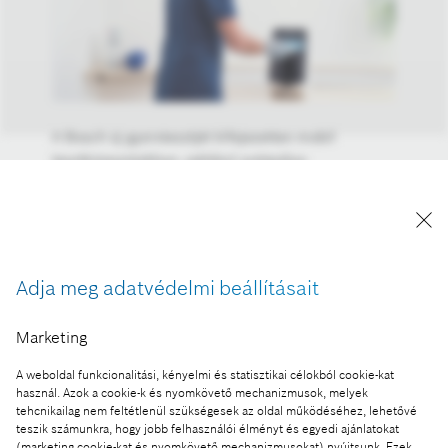
A Bosch új gyorstesztjét kifejezetten mobil
tesztközpontokban, például autópálya-
töltőállomásokon vagy repülőtereken történő
használatra fejlesztette ki. A Vivalytic
elemzőkészülék felhasználóbarát, használatát az
orvosi személyzet egy rövid képzéssel meg tudja
tanulni.
Adja meg adatvédelmi beállításait
A kép "Forrás: Bosch" megjelöléssel a sajtó
számára díjmentesen felhasználható.
Marketing
A weboldal funkcionalitási, kényelmi és statisztikai célokból cookie-kat
Ennek a sajtóközleménynek a része:
használ. Azok a cookie-k és nyomkövető mechanizmusok, melyek
A Bosch új koronavírus tesztje 39 perc alatt ad
tehcnikailag nem feltétlenül szükségesek az oldal működéséhez, lehetővé
teszik számunkra, hogy jobb felhasználói élményt és egyedi ajánlatokat
megbízható eredményt
(marketing cookie-kat és nyomkövető mechanizmusokat) nyújtsunk. Ezek