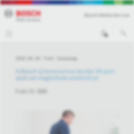
Bosch Media Service
0
2020. 09. 29.
Fotó
Gazdaság
A Bosch új koronavírus tesztje 39 perc
alatt ad megbízható eredményt
Fotó ID: 886