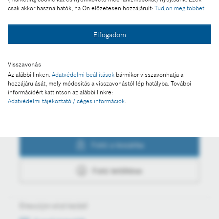
csak akkor használhatók, ha Ön előzetesen hozzájárult:
Tudjon meg többet
Elfogadom
Fotó a kosárba
Visszavonás
Fotó letöltése
Az alábbi linken:
Adatvédelmi beállítások
bármikor visszavonhatja a
hozzájárulását, mely módosítás a visszavonástól lép hatályba. További
információért kattintson az alábbi linkre:
Adatvédelmi tájékoztató / céges információk
.
Műveletek
Fotó a kosárba
Fotó letöltése
Értesüljön első kézből