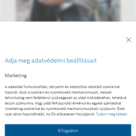
A kép "Forrás: Bosch" megjelöléssel a sajtó
számára díjmentesen felhasználható.
Adja meg adatvédelmi beállításait
Ennek a sajtóközleménynek a része:
Marketing
A Bosch vezető technológiai vállalatként meglévő
erősségeire épít
A weboldal funkcionalitási, kényelmi és statisztikai célokból cookie-kat
használ. Azok a cookie-k és nyomkövető mechanizmusok, melyek
tehcnikailag nem feltétlenül szükségesek az oldal működéséhez, lehetővé
teszik számunkra, hogy jobb felhasználói élményt és egyedi ajánlatokat
(marketing cookie-kat és nyomkövető mechanizmusokat) nyújtsunk. Ezek
Fotó a kosárba
csak akkor használhatók, ha Ön előzetesen hozzájárult:
Tudjon meg többet
Elfogadom
Fotó letöltése