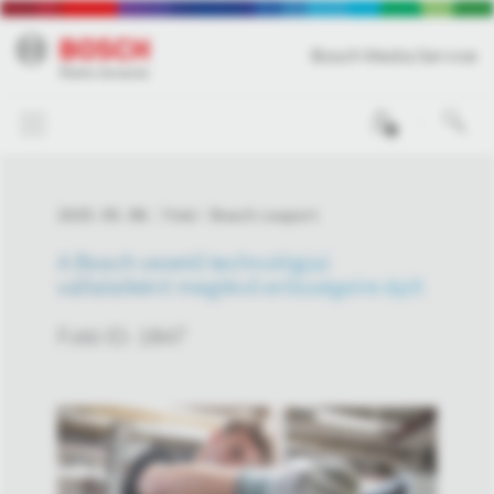
Bosch Media Service
0
2025. 05. 08.
Fotó
Bosch csoport
A Bosch vezető technológiai
vállalatként meglévő erősségeire épít
Fotó ID: 1847