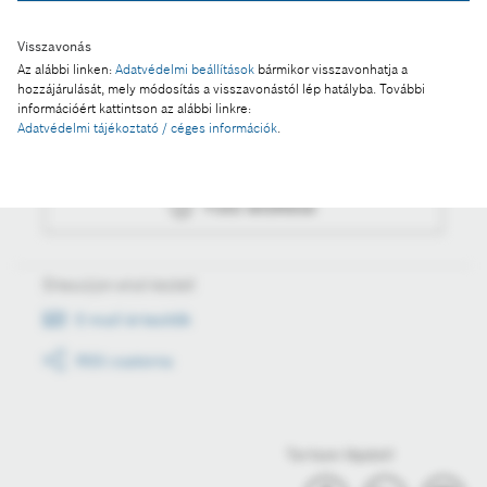
Visszavonás
Az alábbi linken:
Adatvédelmi beállítások
bármikor visszavonhatja a
hozzájárulását, mely módosítás a visszavonástól lép hatályba. További
Műveletek
információért kattintson az alábbi linkre:
Adatvédelmi tájékoztató / céges információk
.
Fotó a kosárba
Fotó letöltése
Értesüljön első kézből
E-mail értesítők
RSS csatorna
Tartson lépést!