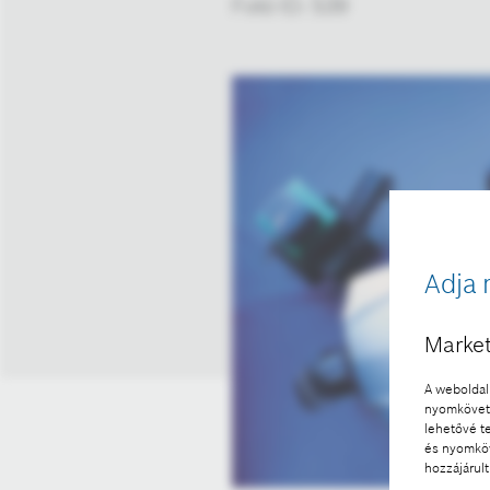
Fotó ID: 539
Adja 
Market
A weboldal 
nyomkövető
lehetővé t
és nyomköv
hozzájárult