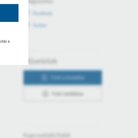
Megosztás
Facebook
Twitter
ítás a
Műveletek
Fotó a kosárba
Fotó letöltése
Kapcsolódó fotók