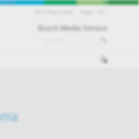
Bosch Magyarország
Magyar
HU
Bosch Media Service
0
záma