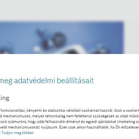
meg adatvédelmi beállításait
ing
funkcionalitási, kényelmi és statisztikai célokból cookie-kat használ. Azok a cookie-
 mechanizmusok, melyek tehcnikailag nem feltétlenül szükségesek az oldal műk
eszik számunkra, hogy jobb felhasználói élményt és egyedi ajánlatokat (marketing c
ető mechanizmusokat) nyújtsunk. Ezek csak akkor használhatók, ha Ön előzetese
:
Tudjon meg többet