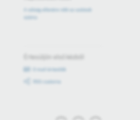
A válság ellenére nőtt az autósok
száma
Értesüljön első kézből
E-mail értesítők
RSS csatorna
Tartson lépést!