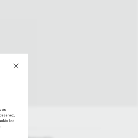
k és
ödéséhez,
ookie-kat
n