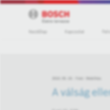
Kezdőlap
Kapcsolat
Fel
2010. 05. 19.
Fotó
Mobilitás
A válság ell