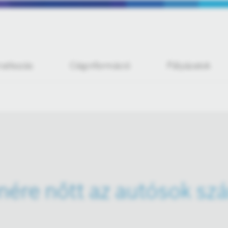
iratkozás
Céginformáció
Pályázatok
enére nőtt az autósok s