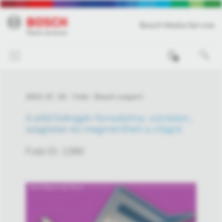
Bosch Media Service
0
2023. 07. 19.
Fotó
Bosch csoport
A zöld hidrogén forradalma: színtelen,
szagtalan és megmentheti a világot
Fotó ID: 1390