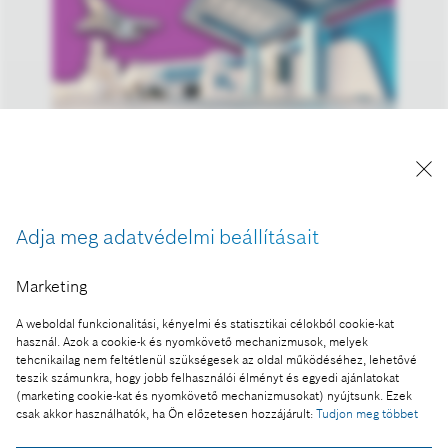
„Hidrogéncella: kiút a szén alapú börtönből” -
Bosch Magyarország Podcast
A kép "Forrás: Bosch" megjelöléssel a sajtó
számára díjmentesen felhasználható.
Adja meg adatvédelmi beállításait
Ennek a sajtóközleménynek a része:
Marketing
A zöld hidrogén forradalma: színtelen, szagtalan és
A weboldal funkcionalitási, kényelmi és statisztikai célokból cookie-kat
megmentheti a világot
használ. Azok a cookie-k és nyomkövető mechanizmusok, melyek
tehcnikailag nem feltétlenül szükségesek az oldal működéséhez, lehetővé
teszik számunkra, hogy jobb felhasználói élményt és egyedi ajánlatokat
(marketing cookie-kat és nyomkövető mechanizmusokat) nyújtsunk. Ezek
csak akkor használhatók, ha Ön előzetesen hozzájárult:
Tudjon meg többet
Fotó a kosárba