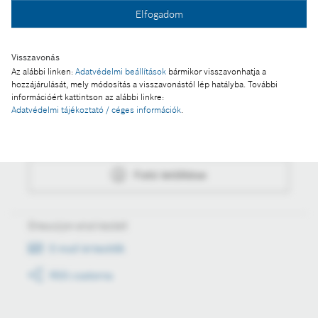
Elfogadom
Fotó letöltése
Visszavonás
Az alábbi linken:
Adatvédelmi beállítások
bármikor visszavonhatja a
hozzájárulását, mely módosítás a visszavonástól lép hatályba. További
információért kattintson az alábbi linkre:
Műveletek
Adatvédelmi tájékoztató / céges információk
.
Fotó a kosárba
Fotó letöltése
Értesüljön első kézből
E-mail értesítők
RSS csatorna