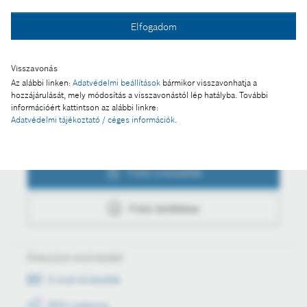
Fotó a kosárba
Elfogadom
Visszavonás
Fotó letöltése
Az alábbi linken:
Adatvédelmi beállítások
bármikor visszavonhatja a
hozzájárulását, mely módosítás a visszavonástól lép hatályba. További
információért kattintson az alábbi linkre:
Adatvédelmi tájékoztató / céges információk
.
Műveletek
Fotó a kosárba
Fotó letöltése
Értesüljön első kézből
E-mail értesítők
RSS csatorna