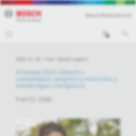
Bosch Media Service
0
2025. 12. 10.
Fotó
Bosch csoport
AI-körkép 2025: kilépett a
csetablakból, belépett az életünkbe a
mesterséges intelligencia
Fotó ID: 1949