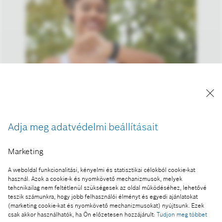
A Bosch öntanuló fitnesz szenzora segíti a
megbízható teljesítménymérést
Adja meg adatvédelmi beállításait
A kép "Forrás: Bosch" megjelöléssel a sajtó
számára díjmentesen felhasználható.
Marketing
Ennek a sajtóközleménynek a része:
A weboldal funkcionalitási, kényelmi és statisztikai célokból cookie-kat
használ. Azok a cookie-k és nyomkövető mechanizmusok, melyek
AI-körkép 2025: kilépett a csetablakból, belépett
tehcnikailag nem feltétlenül szükségesek az oldal működéséhez, lehetővé
az életünkbe a mesterséges intelligencia
teszik számunkra, hogy jobb felhasználói élményt és egyedi ajánlatokat
(marketing cookie-kat és nyomkövető mechanizmusokat) nyújtsunk. Ezek
csak akkor használhatók, ha Ön előzetesen hozzájárult:
Tudjon meg többet