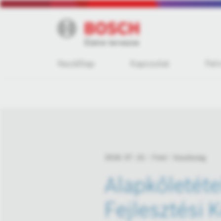
Kezdőlap
Kapcsolat
Fel
2018. 07. 10.
Fotó
Gazdaság
Alapkőletéte
Fejlesztési 