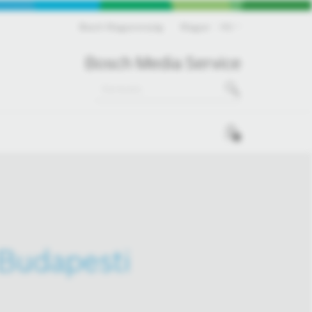
Bosch Magyarország
Magyar
HU
Bosch Media Service
0
 Budapesti