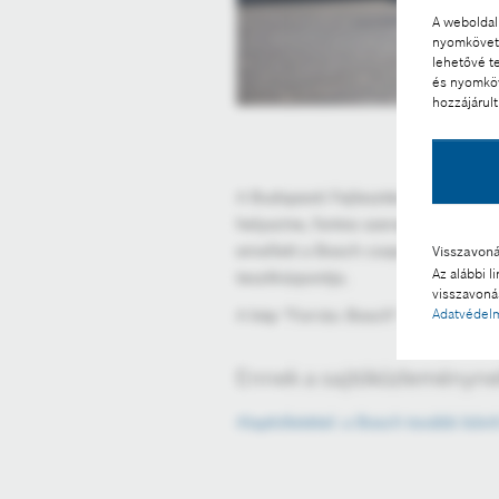
A weboldal 
nyomkövető
lehetővé t
és nyomköv
hozzájárult
A Budapesti Fejlesztési Központ a 
helyszíne, fontos szerepet játszik a
emellett a Bosch csoport egyik legj
Visszavon
Az alábbi l
tesztközpontja.
visszavonás
A kép "Forrás: Bosch" megjelölésse
Adatvédelm
Ennek a sajtóközleménynek
Alapkőletétel: a Bosch tovább bővít