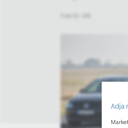
Fotó ID: 195
Adja 
Market