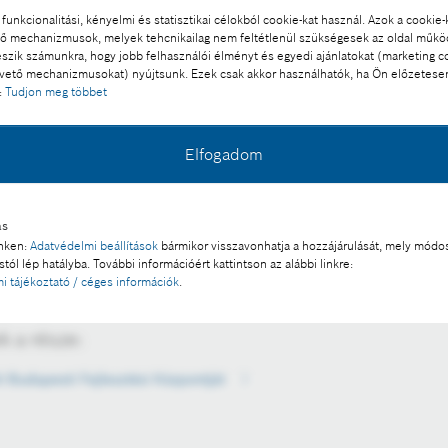
funkcionalitási, kényelmi és statisztikai célokból cookie-kat használ. Azok a cookie-
 mechanizmusok, melyek tehcnikailag nem feltétlenül szükségesek az oldal műk
eszik számunkra, hogy jobb felhasználói élményt és egyedi ajánlatokat (marketing c
ető mechanizmusokat) nyújtsunk. Ezek csak akkor használhatók, ha Ön előzetese
:
Tudjon meg többet
Elfogadom
Bosch világszintű fejlesztéseinek egyre hangsúlyosabb
z automatizált- és az elektromos mobilitás fejlesztésében,
elentősebb gépjárműelektronikai kutató-, fejlesztő- és
ás
inken:
Adatvédelmi beállítások
bármikor visszavonhatja a hozzájárulását, mely módos
tól lép hatályba. További információért kattintson az alábbi linkre:
l a sajtó számára díjmentesen felhasználható.
i tájékoztató / céges információk
.
 a része:
i Budapesti Fejlesztési Központját