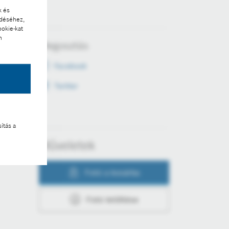
k és
ödéséhez,
ookie-kat
n
Megosztás
Facebook
Twitter
ítás a
Műveletek
Fotó a kosárba
Fotó letöltése