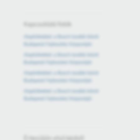
Kapcsolódó fotók
Alapkőletétel: a Bosch tovább bővíti
Budapesti Fejlesztési Központját
Alapkőletétel: a Bosch tovább bővíti
Budapesti Fejlesztési Központját
Alapkőletétel: a Bosch tovább bővíti
Budapesti Fejlesztési Központját
Alapkőletétel: a Bosch tovább bővíti
Budapesti Fejlesztési Központját
Értesüljön első kézből