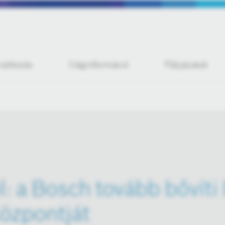
iratkozás
Céginformáció
Pályázatok
l: a Bosch tovább bővíti
Központját