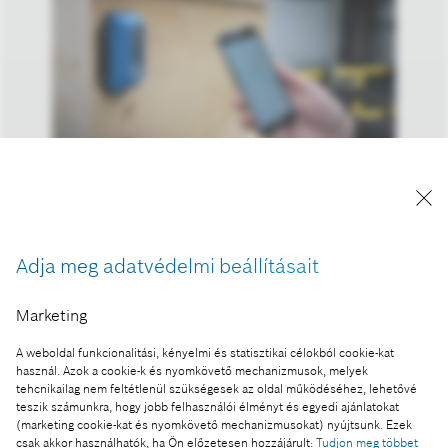
Automatizált, hálózatba kapcsolt és elektromos: új
utakon jár a Bosch a teherszállításban
Adja meg adatvédelmi beállításait
A kép "Forrás: Bosch" megjelöléssel a sajtó
számára díjmentesen felhasználható.
Marketing
Ennek a sajtóközleménynek a része:
A weboldal funkcionalitási, kényelmi és statisztikai célokból cookie-kat
Automatizált, hálózatba kapcsolt és elektromos: új
használ. Azok a cookie-k és nyomkövető mechanizmusok, melyek
utakon jár a Bosch a teherszállításban
tehcnikailag nem feltétlenül szükségesek az oldal működéséhez, lehetővé
teszik számunkra, hogy jobb felhasználói élményt és egyedi ajánlatokat
(marketing cookie-kat és nyomkövető mechanizmusokat) nyújtsunk. Ezek
csak akkor használhatók, ha Ön előzetesen hozzájárult:
Tudjon meg többet