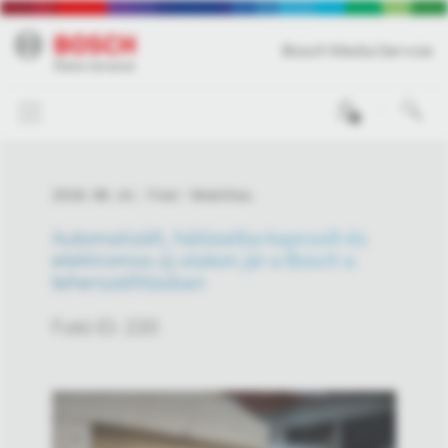
Bosch Media Service
0
2018. 08. 14.
Fotó
Mobilitás
Automatizált, hálózatba kapcsolt és
elektromos:új utakon jár a Bosch a
teherszállításban
Fotó ID: 220