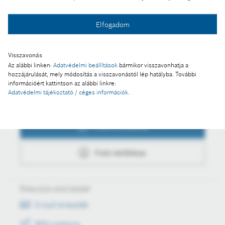
Fotó a kosárba
Elfogadom
Fotó letöltése
Visszavonás
Az alábbi linken:
Adatvédelmi beállítások
bármikor visszavonhatja a
hozzájárulását, mely módosítás a visszavonástól lép hatályba. További
információért kattintson az alábbi linkre:
Adatvédelmi tájékoztató / céges információk
.
Műveletek
Fotó a kosárba
Fotó letöltése
Értesüljön első kézből
E-mail értesítők
RSS csatorna