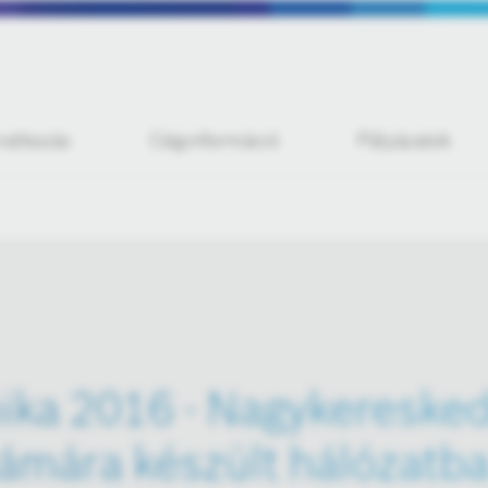
iratkozás
Céginformáció
Pályázatok
ka 2016 - Nagykeresked
ámára készült hálózatba