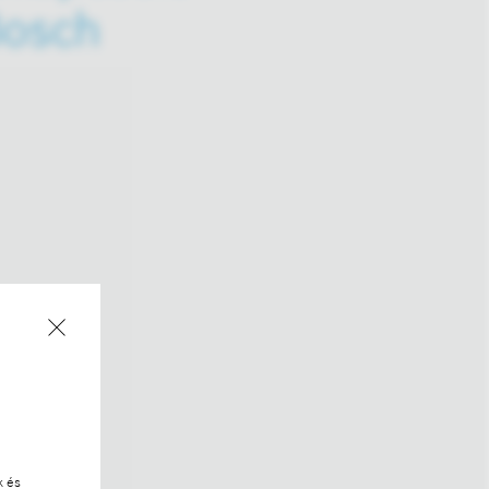
Bosch
k és