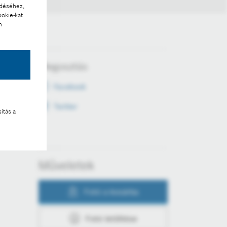
ödéséhez,
ookie-kat
n
Megosztás
Facebook
Twitter
ítás a
Műveletek
Fotó a kosárba
Fotó letöltése