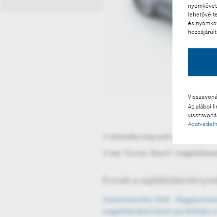
nyomkövető
lehetővé t
és nyomköv
hozzájárult
Visszavon
Az alábbi l
visszavonás
Adatvédelm
A hálózatba kapcsolt járművek a kü
A kép "Forrás: Bosch" megjelölésse
Ennek a sajtóközleménynek
Automechanika 2016 - Nagykereske
megoldásokkal bővíti portfólióját 