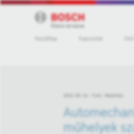
Kezdőlap
Kapcsolat
Fel
2016. 09. 14.
Fotó
Mobilitás
Automechani
műhelyek sz