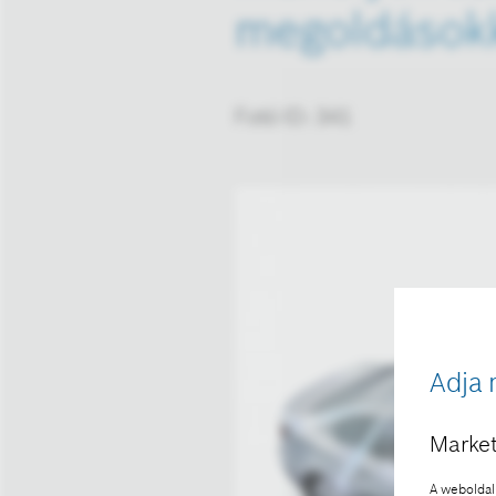
megoldásokka
Fotó ID: 341
Adja 
Market
A weboldal 