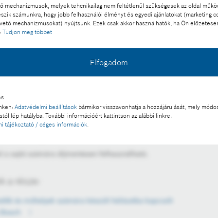
 mechanizmusok, melyek tehcnikailag nem feltétlenül szükségesek az oldal műk
eszik számunkra, hogy jobb felhasználói élményt és egyedi ajánlatokat (marketing c
ető mechanizmusokat) nyújtsunk. Ezek csak akkor használhatók, ha Ön előzetese
:
Tudjon meg többet
Elfogadom
ás
inken:
Adatvédelmi beállítások
bármikor visszavonhatja a hozzájárulását, mely módos
tól lép hatályba. További információért kattintson az alábbi linkre:
i tájékoztató / céges információk
.
lönböző szolgáltatások kombinálását is lehetővé teszik.
l a sajtó számára díjmentesen felhasználható.
 a része:
dők és műhelyek számára készült hálózatba kapcsolt
a Bosch