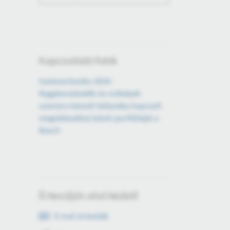
Kapcsolódó fotók
Automechanika 2016 -
Nagykereskedők és műhelyek
számára készült hálózatba kapcsolt
megoldásokkal bővíti portfólióját a
Bosch
Értesüljön első kézből
E-mail értesítők