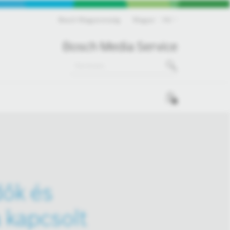
Bosch Magyarország
Magyar
HU
Bosch Media Service
0
ők és
 kapcsolt