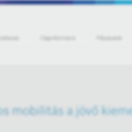
iratkozás
Céginformáció
Pályázatok
s mobilitás a jövő kieme