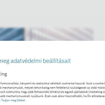
meg adatvédelmi beállításait
ing
funkcionalitási, kényelmi és statisztikai célokból cookie-kat használ. Azok a cookie-
 mechanizmusok, melyek tehcnikailag nem feltétlenül szükségesek az oldal műk
eszik számunkra, hogy jobb felhasználói élményt és egyedi ajánlatokat (marketing c
ető mechanizmusokat) nyújtsunk. Ezek csak akkor használhatók, ha Ön előzetese
:
Tudjon meg többet