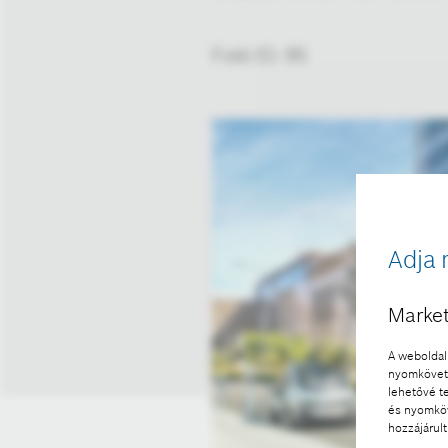
Fotó ID: 95
Adja 
Market
A weboldal 
nyomkövető
lehetővé t
és nyomköv
hozzájárult