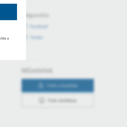
Megosztás
Facebook
Twitter
ítás a
Műveletek
Fotó a kosárba
Fotó letöltése