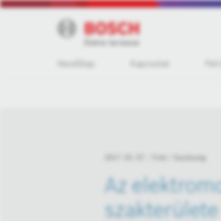
Kezdőlap
Kapcsolat
Fel
2017. 02. 07.
Fotó
Gazdaság
Az elektromo
szakterülete