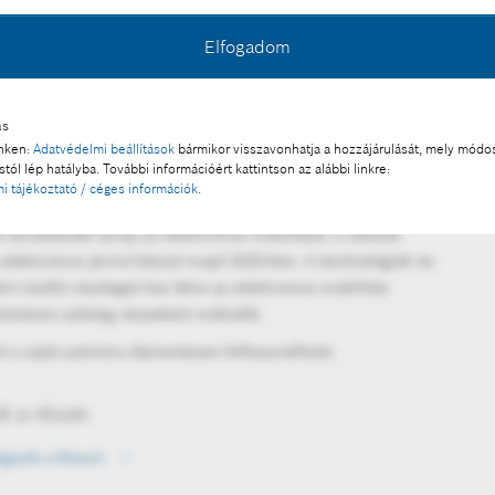
Elfogadom
ás
inken:
Adatvédelmi beállítások
bármikor visszavonhatja a hozzájárulását, mely módos
tól lép hatályba. További információért kattintson az alábbi linkre:
i tájékoztató / céges információk
.
területének tartja az elektromos mobilitást: a vállalat
s elektromos jármű készül majd 2025-ben. A technológiák és
zért önálló részleget hoz létre az elektromos mobilitás
olutions üzletág részeként működik.
l a sajtó számára díjmentesen felhasználható.
 a része:
olgozik a Bosch