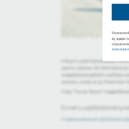
Visszavon
Az alábbi l
visszavonás
Adatvédelm
A Bosch a jövő kiemelkedően fontos 
szerint csaknem 20 millió hibrid é
szolgáltatások globális szállítója e
számára, amely az új, Powertrain S
A kép "Forrás: Bosch" megjelölésse
Ennek a sajtóközleménynek
A hajtásrendszerek átalakításán d