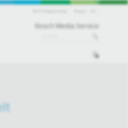
Bosch Magyarország
Magyar
HU
Bosch Media Service
0
lt