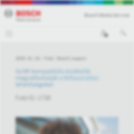
Bosch Media Service
0
2025. 01. 10.
Fotó
Bosch csoport
Az MI-kompatibilis érzékelők
megváltoztatják a felhasználási
lehetőségeket
Fotó ID: 1739