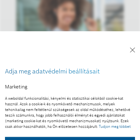
A kép "Forrás: Bosch" megjelöléssel a sajtó
Adja meg adatvédelmi beállításait
számára díjmentesen felhasználható.
Marketing
Ennek a sajtóközleménynek a része:
Az MI-kompatibilis érzékelők megváltoztatják a
A weboldal funkcionalitási, kényelmi és statisztikai célokból cookie-kat
felhasználási lehetőségeket
használ. Azok a cookie-k és nyomkövető mechanizmusok, melyek
tehcnikailag nem feltétlenül szükségesek az oldal működéséhez, lehetővé
teszik számunkra, hogy jobb felhasználói élményt és egyedi ajánlatokat
(marketing cookie-kat és nyomkövető mechanizmusokat) nyújtsunk. Ezek
csak akkor használhatók, ha Ön előzetesen hozzájárult:
Tudjon meg többet
Fotó a kosárba