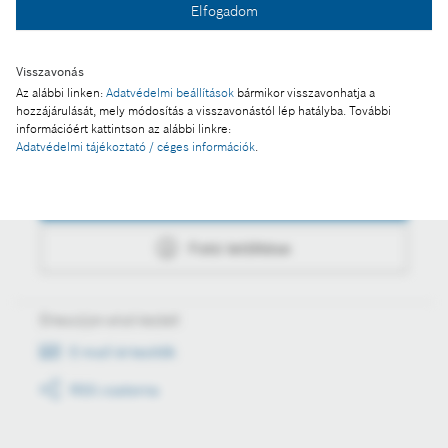
Elfogadom
Fotó letöltése
Visszavonás
Az alábbi linken:
Adatvédelmi beállítások
bármikor visszavonhatja a
hozzájárulását, mely módosítás a visszavonástól lép hatályba. További
információért kattintson az alábbi linkre:
Műveletek
Adatvédelmi tájékoztató / céges információk
.
Fotó a kosárba
Fotó letöltése
Értesüljön első kézből
E-mail értesítők
RSS csatorna