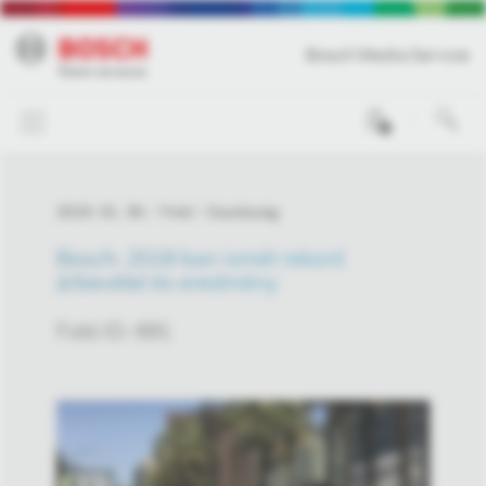
Bosch Media Service
0
2019. 01. 30.
Fotó
Gazdaság
Bosch: 2018-ban ismét rekord
árbevétel és eredmény
Fotó ID: 691