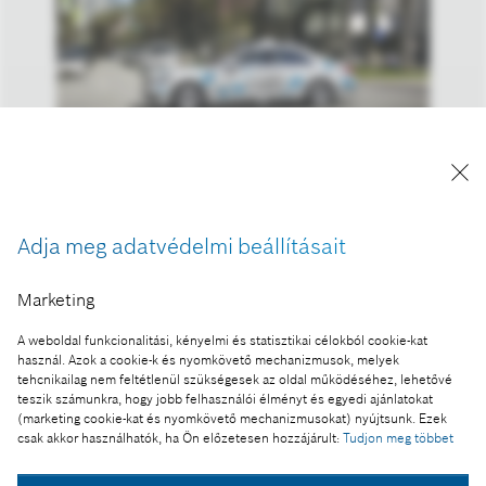
A kép "Forrás: Bosch" megjelöléssel a sajtó
számára díjmentesen felhasználható.
Adja meg adatvédelmi beállításait
Ennek a sajtóközleménynek a része:
Marketing
Bosch: 2018-ban ismét rekord árbevétel és
eredmény
A weboldal funkcionalitási, kényelmi és statisztikai célokból cookie-kat
használ. Azok a cookie-k és nyomkövető mechanizmusok, melyek
tehcnikailag nem feltétlenül szükségesek az oldal működéséhez, lehetővé
teszik számunkra, hogy jobb felhasználói élményt és egyedi ajánlatokat
(marketing cookie-kat és nyomkövető mechanizmusokat) nyújtsunk. Ezek
csak akkor használhatók, ha Ön előzetesen hozzájárult:
Tudjon meg többet
Fotó a kosárba