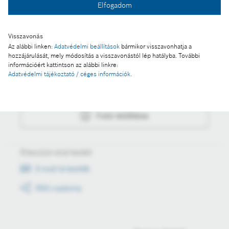
Elfogadom
Fotó letöltése
Visszavonás
Az alábbi linken:
Adatvédelmi beállítások
bármikor visszavonhatja a
hozzájárulását, mely módosítás a visszavonástól lép hatályba. További
Műveletek
információért kattintson az alábbi linkre:
Adatvédelmi tájékoztató / céges információk
.
Fotó a kosárba
Fotó letöltése
Értesüljön első kézből
E-mail értesítők
RSS csatorna