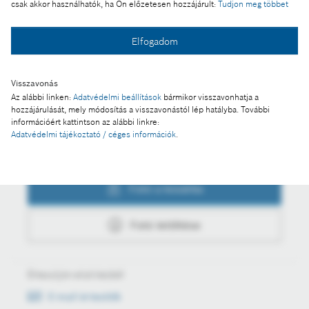
csak akkor használhatók, ha Ön előzetesen hozzájárult:
Tudjon meg többet
Fotó a kosárba
Elfogadom
Visszavonás
Fotó letöltése
Az alábbi linken:
Adatvédelmi beállítások
bármikor visszavonhatja a
hozzájárulását, mely módosítás a visszavonástól lép hatályba. További
információért kattintson az alábbi linkre:
Adatvédelmi tájékoztató / céges információk
.
Műveletek
Fotó a kosárba
Fotó letöltése
Értesüljön első kézből
E-mail értesítők