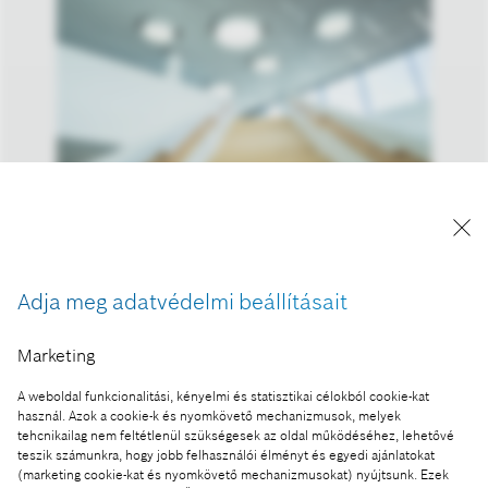
Bosch Budapest Innovációs Kampusz
A kép "Forrás: Bosch" megjelöléssel a sajtó
Adja meg adatvédelmi beállításait
számára díjmentesen felhasználható
Marketing
Ennek a sajtóközleménynek a része:
A weboldal funkcionalitási, kényelmi és statisztikai célokból cookie-kat
Bosch Budapest Innovációs Kampusz – átadták
használ. Azok a cookie-k és nyomkövető mechanizmusok, melyek
Magyarország legújabb gépjárműtechnológiai
tehcnikailag nem feltétlenül szükségesek az oldal működéséhez, lehetővé
fejlesztőközpontját
teszik számunkra, hogy jobb felhasználói élményt és egyedi ajánlatokat
(marketing cookie-kat és nyomkövető mechanizmusokat) nyújtsunk. Ezek