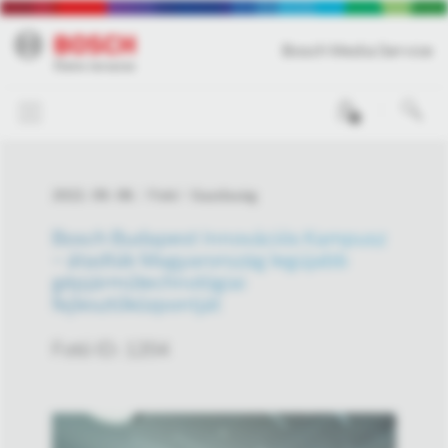
Bosch Media Service
0
2022. 09. 08.
Fotó
Gazdaság
Bosch Budapest Innovációs Kampusz
– átadták Magyarország legújabb
gépjárműtechnológiai
fejlesztőközpontját
Fotó ID: 1204