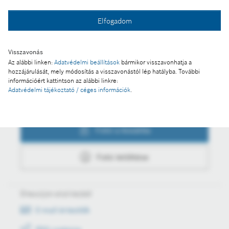
Fotó a kosárba
Elfogadom
Visszavonás
Fotó letöltése
Az alábbi linken:
Adatvédelmi beállítások
bármikor visszavonhatja a
hozzájárulását, mely módosítás a visszavonástól lép hatályba. További
információért kattintson az alábbi linkre:
Adatvédelmi tájékoztató / céges információk
.
Műveletek
Fotó a kosárba
Fotó letöltése
Értesüljön első kézből
E-mail értesítők