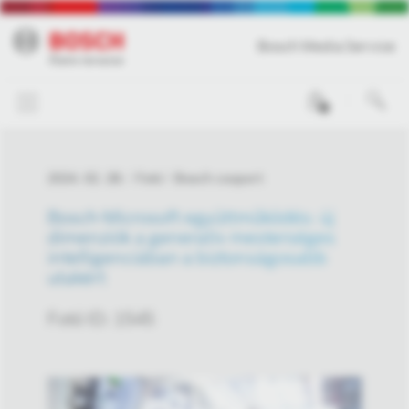
Bosch Media Service
0
2024. 02. 28.
Fotó
Bosch csoport
Bosch-Microsoft együttműködés: új
dimenziók a generatív mesterséges
intelligenciában a biztonságosabb
utakért
Fotó ID: 1545