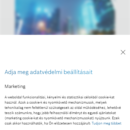
A kép "Forrás: Bosch" megjelöléssel a sajtó
Adja meg adatvédelmi beállításait
számára díjmentesen felhasználható.
Marketing
Ennek a sajtóközleménynek a része:
Smart City Expo World Congress 2016, Barcelona
A weboldal funkcionalitási, kényelmi és statisztikai célokból cookie-kat
használ. Azok a cookie-k és nyomkövető mechanizmusok, melyek
tehcnikailag nem feltétlenül szükségesek az oldal működéséhez, lehetővé
teszik számunkra, hogy jobb felhasználói élményt és egyedi ajánlatokat
(marketing cookie-kat és nyomkövető mechanizmusokat) nyújtsunk. Ezek
csak akkor használhatók, ha Ön előzetesen hozzájárult:
Tudjon meg többet