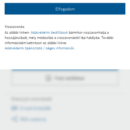
Fotó a kosárba
Elfogadom
Fotó letöltése
Visszavonás
Az alábbi linken:
Adatvédelmi beállítások
bármikor visszavonhatja a
hozzájárulását, mely módosítás a visszavonástól lép hatályba. További
információért kattintson az alábbi linkre:
Műveletek
Adatvédelmi tájékoztató / céges információk
.
Fotó a kosárba
Fotó letöltése
Értesüljön első kézből
E-mail értesítők
RSS csatorna