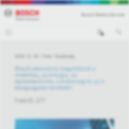
Bosch Media Service
0
2016. 11. 24.
Fotó
Gazdaság
Bosch okosváros-megoldások a
mobilitás, az energia, az
épülettechnika, a biztonság és az e-
közigazgatás területén
Fotó ID: 277