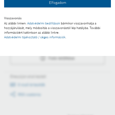
Elfogadom
Fotó letöltése
Visszavonás
Az alábbi linken:
Adatvédelmi beállítások
bármikor visszavonhatja a
hozzájárulását, mely módosítás a visszavonástól lép hatályba. További
Műveletek
információért kattintson az alábbi linkre:
Adatvédelmi tájékoztató / céges információk
.
Fotó a kosárba
Fotó letöltése
Értesüljön első kézből
E-mail értesítők
RSS csatorna