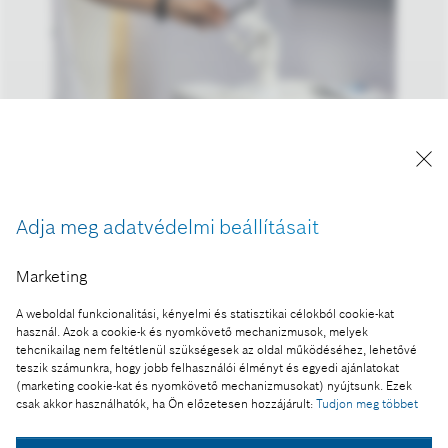
A kép "Forrás: Bosch" megjelöléssel a sajtó
számára díjmentesen felhasználható.
Adja meg adatvédelmi beállításait
Ennek a sajtóközleménynek a része:
Marketing
BCW 2026: A Bosch előretör az automatizálás és a
robotika területén
A weboldal funkcionalitási, kényelmi és statisztikai célokból cookie-kat
használ. Azok a cookie-k és nyomkövető mechanizmusok, melyek
tehcnikailag nem feltétlenül szükségesek az oldal működéséhez, lehetővé
teszik számunkra, hogy jobb felhasználói élményt és egyedi ajánlatokat
(marketing cookie-kat és nyomkövető mechanizmusokat) nyújtsunk. Ezek
csak akkor használhatók, ha Ön előzetesen hozzájárult:
Tudjon meg többet
Fotó a kosárba