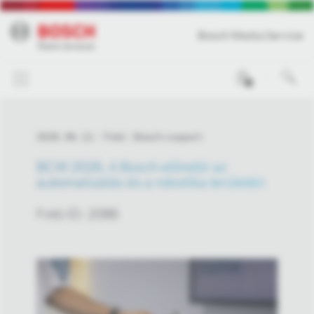
Bosch Media Service
0
2026. 06. 12.
Fotó
Bosch csoport
BCW 2026: A Bosch előretör az
automatizálás és a robotika területén
Fotó ID: 2086