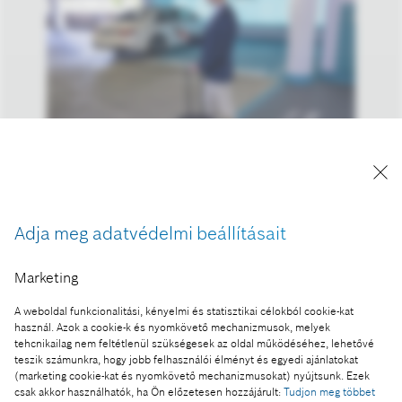
A kép "Forrás: Bosch" megjelöléssel a sajtó
számára díjmentesen felhasználható.
Adja meg adatvédelmi beállításait
Ennek a sajtóközleménynek a része:
Marketing
IAA Mobility: klímabarát megoldások mindenfajta
A weboldal funkcionalitási, kényelmi és statisztikai célokból cookie-kat
mobilitáshoz – a Bosch az elektromobilitással több
használ. Azok a cookie-k és nyomkövető mechanizmusok, melyek
mint egymilliárd euró árbevételt ér el
tehcnikailag nem feltétlenül szükségesek az oldal működéséhez, lehetővé
teszik számunkra, hogy jobb felhasználói élményt és egyedi ajánlatokat
(marketing cookie-kat és nyomkövető mechanizmusokat) nyújtsunk. Ezek
csak akkor használhatók, ha Ön előzetesen hozzájárult:
Tudjon meg többet