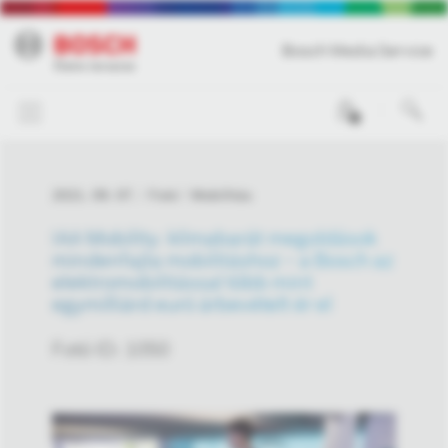
Bosch Media Service
0
2021. 09. 07.
Fotó
Mobilitás
IAA Mobility: klímabarát megoldások
mindenfajta mobilitáshoz – a Bosch az
elektromobilitással több mint
egymilliárd euró árbevételt ér el
Fotó ID: 1050