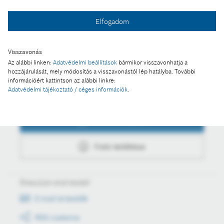
Fotó a kosárba
Elfogadom
Fotó letöltése
Visszavonás
Az alábbi linken:
Adatvédelmi beállítások
bármikor visszavonhatja a
hozzájárulását, mely módosítás a visszavonástól lép hatályba. További
információért kattintson az alábbi linkre:
Adatvédelmi tájékoztató / céges információk
.
Műveletek
Fotó a kosárba
Fotó letöltése
Értesüljön első kézből
E-mail értesítők
RSS csatorna