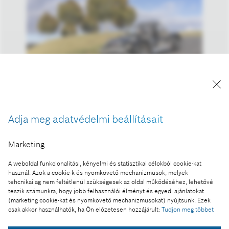
A kép "Forrás: Bosch" megjelöléssel a sajtó
számára díjmentesen felhasználható.
Adja meg adatvédelmi beállításait
Ennek a sajtóközleménynek a része:
Marketing
IAA Mobility: klímabarát megoldások mindenfajta
mobilitáshoz – a Bosch az elektromobilitással több
A weboldal funkcionalitási, kényelmi és statisztikai célokból cookie-kat
használ. Azok a cookie-k és nyomkövető mechanizmusok, melyek
mint egymilliárd euró árbevételt ér el
tehcnikailag nem feltétlenül szükségesek az oldal működéséhez, lehetővé
teszik számunkra, hogy jobb felhasználói élményt és egyedi ajánlatokat
(marketing cookie-kat és nyomkövető mechanizmusokat) nyújtsunk. Ezek
csak akkor használhatók, ha Ön előzetesen hozzájárult:
Tudjon meg többet
Fotó a kosárba