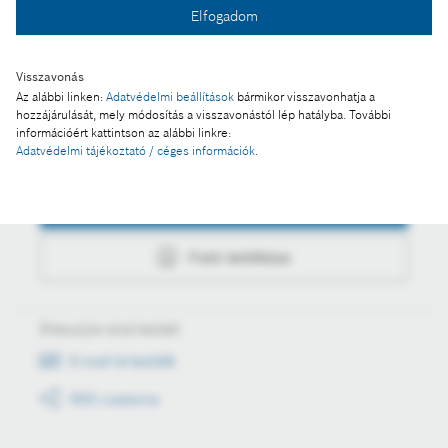
Elfogadom
Fotó letöltése
Visszavonás
Az alábbi linken:
Adatvédelmi beállítások
bármikor visszavonhatja a
hozzájárulását, mely módosítás a visszavonástól lép hatályba. További
információért kattintson az alábbi linkre:
Műveletek
Adatvédelmi tájékoztató / céges információk
.
Fotó a kosárba
Fotó letöltése
Értesüljön első kézből
E-mail értesítők
RSS csatorna