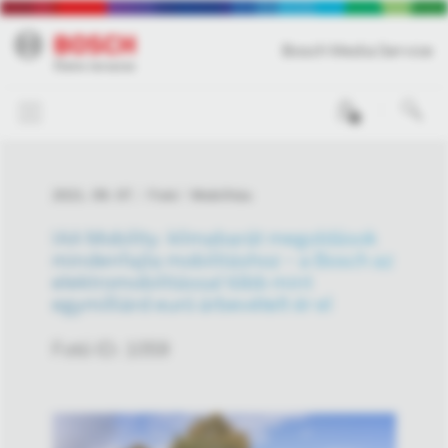
Bosch Media Service
0
2021. 09. 07.
Fotó
Mobilitás
IAA Mobility: klímabarát megoldások
mindenfajta mobilitáshoz – a Bosch az
elektromobilitással több mint
egymilliárd euró árbevételt ér el
Fotó ID: 1059