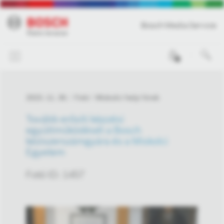
Bosch Media Service
0
2023. 11. 30.
Fotó
Miskolci helyi hírek
Tovább erősíti képzési
együttműködését a Bosch
kéziszerszámgyára és a Miskolci
Egyetem
Fotó ID: 1457