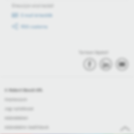
Értesüljön első kézből
E-mail értesítők
RSS csatorna
Tartson lépést!
© Robert Bosch Kft.
Impresszum
Jogi nyilatkozat
Adatvédelem
Adatvédelmi beállítások