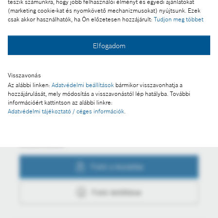
teszik számunkra, hogy jobb felhasználói élményt és egyedi ajánlatokat
Tovább erősíti képzési együttműködését a Bosch
(marketing cookie-kat és nyomkövető mechanizmusokat) nyújtsunk. Ezek
kéziszerszámgyára és a Miskolci Egyetem
csak akkor használhatók, ha Ön előzetesen hozzájárult:
Tudjon meg többet
Elfogadom
Fotó a kosárba
Visszavonás
Az alábbi linken:
Adatvédelmi beállítások
bármikor visszavonhatja a
hozzájárulását, mely módosítás a visszavonástól lép hatályba. További
Fotó letöltése
információért kattintson az alábbi linkre:
Adatvédelmi tájékoztató / céges információk
.
Műveletek
Fotó a kosárba
Fotó letöltése