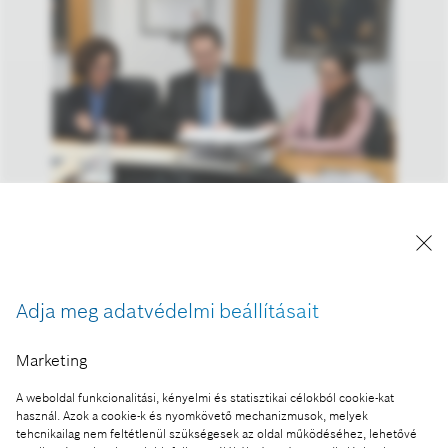
Prof. Dr. Horváth Zita, a Miskolci Egyetem rektora;
Révay Péter, a miskolci Robert Bosch Power Tool
Kft. gazdasági igazgatója; Tóthné Vankucz
Marianna, a miskolci Robert Bosch Power Tool Kft.
Adja meg adatvédelmi beállításait
HR vezetője (b-j).
A kép "Forrás: Bosch" megjelöléssel a sajtó
Marketing
számára díjmentesen felhasználható.
A weboldal funkcionalitási, kényelmi és statisztikai célokból cookie-kat
használ. Azok a cookie-k és nyomkövető mechanizmusok, melyek
Ennek a sajtóközleménynek a része:
tehcnikailag nem feltétlenül szükségesek az oldal működéséhez, lehetővé