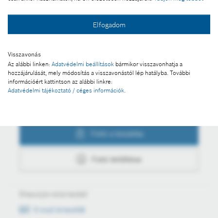
Elfogadom
Fotó a kosárba
Visszavonás
Fotó letöltése
Az alábbi linken:
Adatvédelmi beállítások
bármikor visszavonhatja a
hozzájárulását, mely módosítás a visszavonástól lép hatályba. További
információért kattintson az alábbi linkre:
Adatvédelmi tájékoztató / céges információk
.
Műveletek
Fotó a kosárba
Fotó letöltése
Értesüljön első kézből
E-mail értesítők