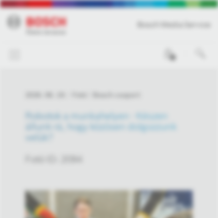
Bosch Media Service
0
2026. 06. 19.
Fotó
Bosch csoport
Robotok a munkahelyen - Készen
állunk rá, hogy közösen dolgozzunk
velük?
Fotó ID: 2094