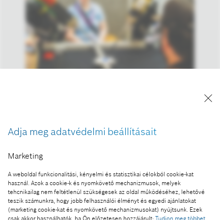
A robotika és az alkalmazott AI legújabb trendjeit
vonultatja fel az ELTE-Bosch Intelligent Robotics
Fair 2026
Adja meg adatvédelmi beállításait
A kép "Forrás: Bosch" megjelöléssel a sajtó
számára díjmentesen felhasználható.
Marketing
A weboldal funkcionalitási, kényelmi és statisztikai célokból cookie-kat
Ennek a sajtóközleménynek a része:
használ. Azok a cookie-k és nyomkövető mechanizmusok, melyek
Robotok a munkahelyen - Készen állunk rá, hogy
tehcnikailag nem feltétlenül szükségesek az oldal működéséhez, lehetővé
teszik számunkra, hogy jobb felhasználói élményt és egyedi ajánlatokat
közösen dolgozzunk velük?
(marketing cookie-kat és nyomkövető mechanizmusokat) nyújtsunk. Ezek
csak akkor használhatók, ha Ön előzetesen hozzájárult:
Tudjon meg többet