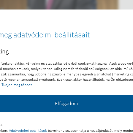
meg adatvédelmi beállításait
ing
funkcionalitási, kényelmi és statisztikai célokból cookie-kat használ. Azok a cookie-
 mechanizmusok, melyek tehcnikailag nem feltétlenül szükségesek az oldal műk
eszik számunkra, hogy jobb felhasználói élményt és egyedi ajánlatokat (marketing c
ető mechanizmusokat) nyújtsunk. Ezek csak akkor használhatók, ha Ön előzetese
t. igazgatóságának elnöke a „Bosch×Richter Innovátorok
:
Tudjon meg többet
ber 14-én.
l a sajtó számára díjmentesen felhasználható.
Elfogadom
 a része:
ás
yarok egészséget, fenntarthatóságot, biztonságot és
inken:
Adatvédelmi beállítások
bármikor visszavonhatja a hozzájárulását, mely módos