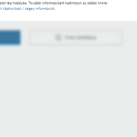
s a mesterséges intelligenciától
tól lép hatályba. További információért kattintson az alábbi linkre:
i tájékoztató / céges információk
.
Fotó letöltése