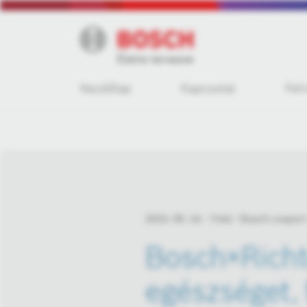
Kezdőlap
Kapcsolat
Fel
2023. 09. 14.
Fotó
Bosch csoport
Bosch×Richt
egészséget, 