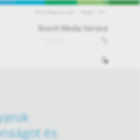
Bosch Magyarország
Magyar
HU
Bosch Media Service
0
yarok
onságot és