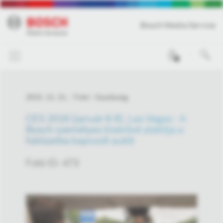
Bosch Media Service
0
2015. 12. 21.
Fotó
Gazdaság
CES 2016 (január 6-9), Las Vegas - A
Bosch személyes kísérővé alakítja a
hálózatba kapcsolt autót
Fotó ID: 473