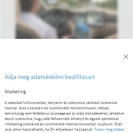
A kép "Forrás: Bosch" megjelöléssel a sajtó
számára díjmentesen felhasználható.
Adja meg adatvédelmi beállításait
Ennek a sajtóközleménynek a része:
Marketing
CES 2016 (január 6-9), Las Vegas - A Bosch
A weboldal funkcionalitási, kényelmi és statisztikai célokból cookie-kat
személyes kísérővé alakítja a hálózatba kapcsolt
használ. Azok a cookie-k és nyomkövető mechanizmusok, melyek
autót
tehcnikailag nem feltétlenül szükségesek az oldal működéséhez, lehetővé
teszik számunkra, hogy jobb felhasználói élményt és egyedi ajánlatokat
(marketing cookie-kat és nyomkövető mechanizmusokat) nyújtsunk. Ezek
csak akkor használhatók, ha Ön előzetesen hozzájárult:
Tudjon meg többet