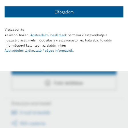
Fotó a kosárba
Elfogadom
Fotó letöltése
Visszavonás
Az alábbi linken:
Adatvédelmi beállítások
bármikor visszavonhatja a
hozzájárulását, mely módosítás a visszavonástól lép hatályba. További
információért kattintson az alábbi linkre:
Adatvédelmi tájékoztató / céges információk
.
Műveletek
Fotó a kosárba
Fotó letöltése
Értesüljön első kézből
E-mail értesítők
RSS csatorna