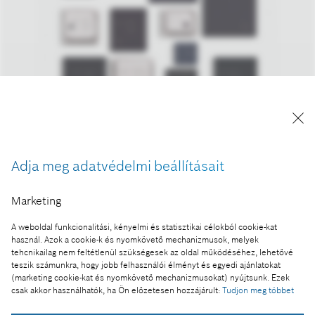
A kép "Forrás: Bosch" megjelöléssel a sajtó
számára díjmentesen felhasználható.
Adja meg adatvédelmi beállításait
Ennek a sajtóközleménynek a része:
Marketing
"CES 2016 (január 6 - 9.), Las Vegas - „Egyszerűen.
A weboldal funkcionalitási, kényelmi és statisztikai célokból cookie-kat
Hálózatba kapcsolva.”
használ. Azok a cookie-k és nyomkövető mechanizmusok, melyek
tehcnikailag nem feltétlenül szükségesek az oldal működéséhez, lehetővé
teszik számunkra, hogy jobb felhasználói élményt és egyedi ajánlatokat
(marketing cookie-kat és nyomkövető mechanizmusokat) nyújtsunk. Ezek
csak akkor használhatók, ha Ön előzetesen hozzájárult:
Tudjon meg többet
Fotó a kosárba