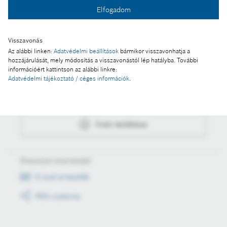
Elfogadom
Fotó letöltése
Visszavonás
Az alábbi linken:
Adatvédelmi beállítások
bármikor visszavonhatja a
hozzájárulását, mely módosítás a visszavonástól lép hatályba. További
információért kattintson az alábbi linkre:
Műveletek
Adatvédelmi tájékoztató / céges információk
.
Fotó a kosárba
Fotó letöltése
Értesüljön első kézből
E-mail értesítők
RSS csatorna