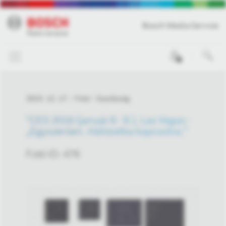
Bosch Media Service
0
2015. 12. 17.
Fotó
Gazdaság
"CES 2016 (január 6 - 9.), Las Vegas -
„Egyszerűen. Hálózatba kapcsolva.”
Fotó ID: 476