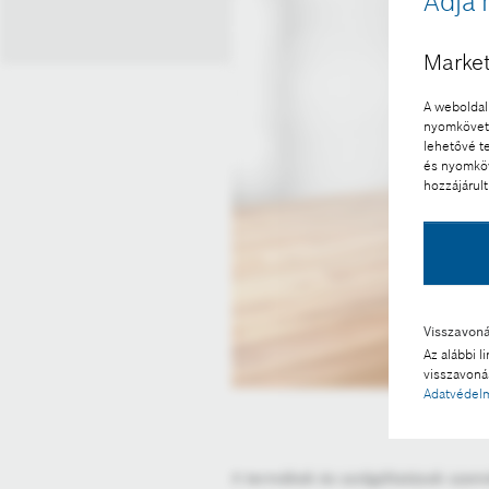
Adja 
Market
A weboldal 
nyomkövető
lehetővé t
és nyomköv
hozzájárult
Visszavon
Az alábbi l
visszavonás
Adatvédelm
A termékek és szolgáltatások szemé