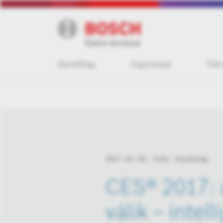
Kezdőlap
Kapcsolat
Fel
2017. 01. 04.
Fotó
Gazdaság
CES® 2017: 
válik – inte