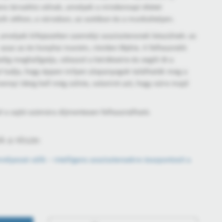
gens társakká válnak, amelyek a mindennapi életet
ik otthon, a városban, az autóban és a munkahelyen.
 amelyek kifejezetten személyi asszisztensnek készülnek: az
– azaz az én konyhai manóm, röviden Mykie. A felhasználó
dig meghallgatja, válaszol a kérdéseire és segíti őt a
 tudja, hogy éppen milyen alapanyagok találhatók meg a
nyi ideig kell még sülnie, valamint azt, hogy süt-e majd
l a sajtó számára díjmentesen felhasználható.
 a része:
élyessé válik – intelligens asszisztensekre összpontosít a