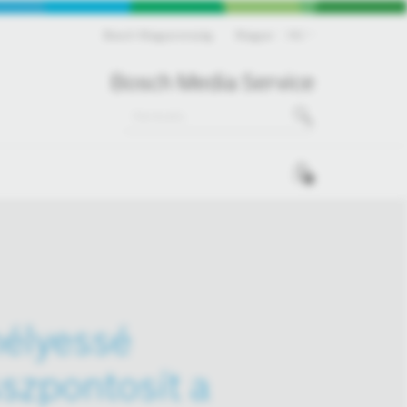
Bosch Magyarország
Magyar
HU
Bosch Media Service
0
mélyessé
sszpontosít a