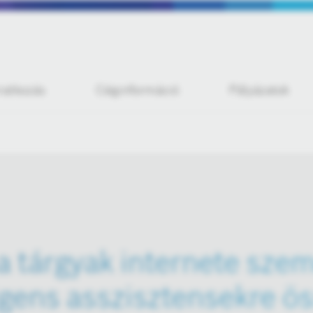
iratkozás
Céginformáció
Pályázatok
a tárgyak internete sze
lligens asszisztensekre ö