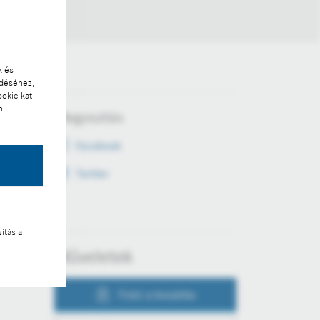
k és
ödéséhez,
ookie-kat
n
Megosztás
Facebook
Twitter
ítás a
Műveletek
Fotó a kosárba