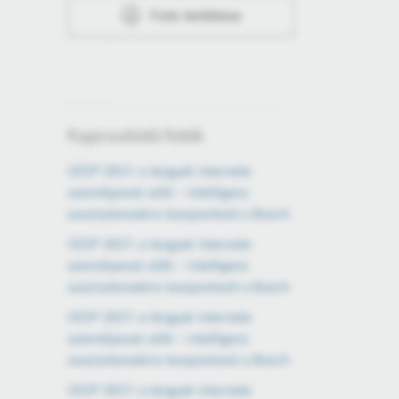
Fotó letöltése
Kapcsolódó fotók
CES® 2017: a tárgyak internete
személyessé válik – intelligens
asszisztensekre összpontosít a Bosch
CES® 2017: a tárgyak internete
személyessé válik – intelligens
asszisztensekre összpontosít a Bosch
CES® 2017: a tárgyak internete
személyessé válik – intelligens
asszisztensekre összpontosít a Bosch
CES® 2017: a tárgyak internete