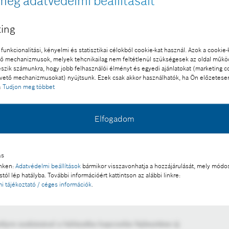
meg adatvédelmi beállításait
ing
funkcionalitási, kényelmi és statisztikai célokból cookie-kat használ. Azok a cookie-
 mechanizmusok, melyek tehcnikailag nem feltétlenül szükségesek az oldal műk
eszik számunkra, hogy jobb felhasználói élményt és egyedi ajánlatokat (marketing c
ető mechanizmusokat) nyújtsunk. Ezek csak akkor használhatók, ha Ön előzetese
:
Tudjon meg többet
Elfogadom
ás
inken:
Adatvédelmi beállítások
bármikor visszavonhatja a hozzájárulását, mely módos
tól lép hatályba. További információért kattintson az alábbi linkre:
i tájékoztató / céges információk
.
lyre szabásával a hálózatba kapcsolás fejlesztése új