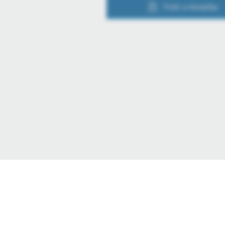
Fotó a kosárba
© Robert Bosch Kft.
Impresszum
Jogi nyilatkozat
Adatvédelem