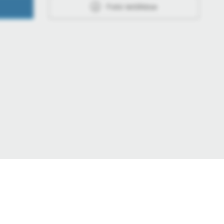
Fotó letöltése
Adatvédelmi beállítások