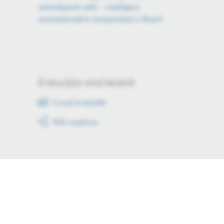
személyessé válik – intelligens
asszisztensekre összpontosít a Bosch
Értesüljön első kézből
E-mail értesítők
RSS csatorna
Tartson lépést!