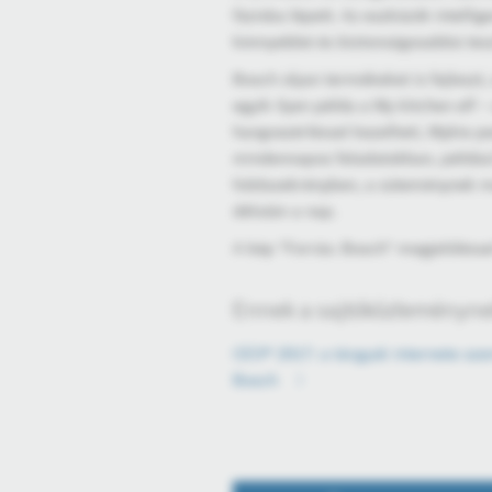
fázisba lépett. Az eszközök intelli
könnyebbé és biztonságosabbá tesz
Bosch olyan termékeket is fejleszt,
egyik ilyen példa a My kitchen elf 
hangvezérléssel kezelheti, Mykie pe
mindennapos feladatokban, például
hűtőszekrényben, a süteménynek men
délután a nap.
A kép "Forrás: Bosch" megjelölésse
Ennek a sajtóközleménynek
CES® 2017: a tárgyak internete szem
Bosch