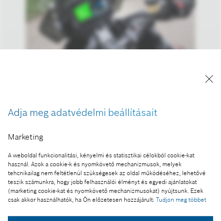
A kép "Forrás: Bosch" megjelöléssel a sajtó
Adja meg adatvédelmi beállításait
számára díjmentesen felhasználható.
Marketing
Ennek a sajtóközleménynek a része:
CES® 2017 innovációs díj: négy elismerés a Bosch
A weboldal funkcionalitási, kényelmi és statisztikai célokból cookie-kat
három okos megoldásáért
használ. Azok a cookie-k és nyomkövető mechanizmusok, melyek
tehcnikailag nem feltétlenül szükségesek az oldal működéséhez, lehetővé
teszik számunkra, hogy jobb felhasználói élményt és egyedi ajánlatokat
(marketing cookie-kat és nyomkövető mechanizmusokat) nyújtsunk. Ezek
csak akkor használhatók, ha Ön előzetesen hozzájárult:
Tudjon meg többet
Fotó a kosárba