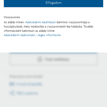
Elfogadom
Fotó letöltése
Visszavonás
Az alábbi linken:
Adatvédelmi beállítások
bármikor visszavonhatja a
hozzájárulását, mely módosítás a visszavonástól lép hatályba. További
információért kattintson az alábbi linkre:
Műveletek
Adatvédelmi tájékoztató / céges információk
.
Fotó a kosárba
Fotó letöltése
Értesüljön első kézből
E-mail értesítők
RSS csatorna