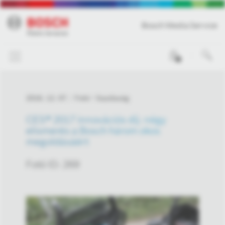
Bosch Media Service
0
2016. 12. 07.
Fotó
Gazdaság
CES® 2017 innovációs díj: négy
elismerés a Bosch három okos
megoldásáért
Fotó ID: 269