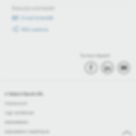
Értesüljön első kézből
E-mail értesítők
RSS csatorna
Tartson lépést!
© Robert Bosch Kft.
Impresszum
Jogi nyilatkozat
Adatvédelem
Adatvédelmi beállítások