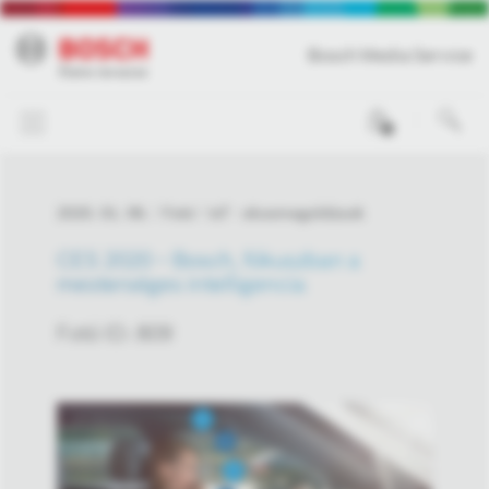
Bosch Media Service
0
2020. 01. 06.
Fotó
IoT - okosmegoldások
CES 2020 – Bosch, fókuszban a
mesterséges intelligencia
Fotó ID: 809