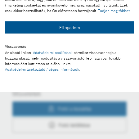
CES 2020 – Bosch, fókuszban a mesterséges
(marketing cookie-kat és nyomkövető mechanizmusokat) nyújtsunk. Ezek
csak akkor használhatók, ha Ön előzetesen hozzájárult:
Tudjon meg többet
intelligencia
Elfogadom
Fotó a kosárba
Visszavonás
Az alábbi linken:
Adatvédelmi beállítások
bármikor visszavonhatja a
hozzájárulását, mely módosítás a visszavonástól lép hatályba. További
Fotó letöltése
információért kattintson az alábbi linkre:
Adatvédelmi tájékoztató / céges információk
.
Műveletek
Fotó a kosárba
Fotó letöltése