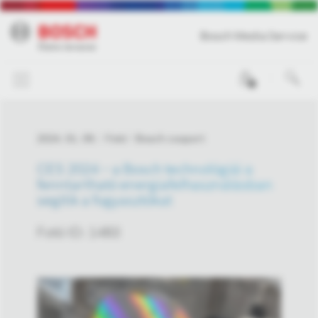
Bosch Media Service
0
2024. 01. 09.
Fotó
Bosch csoport
CES 2024 – a Bosch technológiái a
fenntartható energiafelhasználásban
segítik a fogyasztókat
Fotó ID: 1483