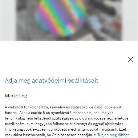
Az elektromos autókban a SiC-chipek növelik a
hatótávolságot és hatékonyabbá teszik a töltést,
mivel energiaveszteségük akár 50 százalékkal
alacsonyabb.
Adja meg adatvédelmi beállításait
A kép "Forrás: Bosch" megjelöléssel a sajtó
számára díjmentesen felhasználható.
Marketing
Ennek a sajtóközleménynek a része:
A weboldal funkcionalitási, kényelmi és statisztikai célokból cookie-kat
használ. Azok a cookie-k és nyomkövető mechanizmusok, melyek
CES 2024 – a Bosch technológiái a fenntartható
tehcnikailag nem feltétlenül szükségesek az oldal működéséhez, lehetővé
energiafelhasználásban segítik a fogyasztókat
teszik számunkra, hogy jobb felhasználói élményt és egyedi ajánlatokat
(marketing cookie-kat és nyomkövető mechanizmusokat) nyújtsunk. Ezek
csak akkor használhatók, ha Ön előzetesen hozzájárult:
Tudjon meg többet