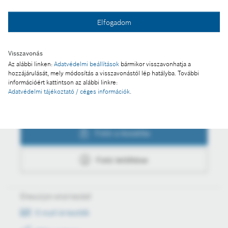
Elfogadom
Fotó a kosárba
Visszavonás
Fotó letöltése
Az alábbi linken:
Adatvédelmi beállítások
bármikor visszavonhatja a
hozzájárulását, mely módosítás a visszavonástól lép hatályba. További
információért kattintson az alábbi linkre:
Adatvédelmi tájékoztató / céges információk
.
Műveletek
Fotó a kosárba
Fotó letöltése
Értesüljön első kézből
E-mail értesítők