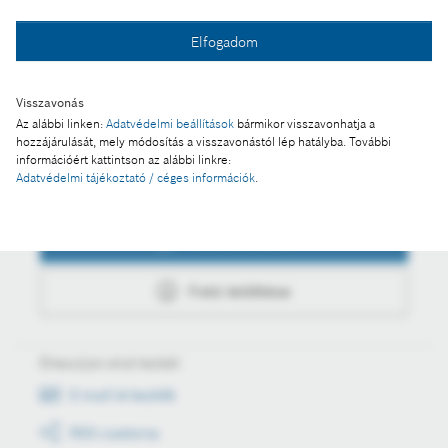
Fotó a kosárba
Elfogadom
Fotó letöltése
Visszavonás
Az alábbi linken:
Adatvédelmi beállítások
bármikor visszavonhatja a
hozzájárulását, mely módosítás a visszavonástól lép hatályba. További
információért kattintson az alábbi linkre:
Adatvédelmi tájékoztató / céges információk
.
Műveletek
Fotó a kosárba
Fotó letöltése
Értesüljön első kézből
E-mail értesítők
RSS csatorna