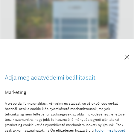
Új hőszivattyúmodell kifejezetten Észak-Amerika
hideg vidékeire, akár mínusz 23 Celsius fokos külső
hőmérsékletig.
A kép "Forrás: Bosch" megjelöléssel a sajtó
Adja meg adatvédelmi beállításait
számára díjmentesen felhasználható.
Marketing
Ennek a sajtóközleménynek a része:
A weboldal funkcionalitási, kényelmi és statisztikai célokból cookie-kat
CES 2024 – a Bosch technológiái a fenntartható
használ. Azok a cookie-k és nyomkövető mechanizmusok, melyek
energiafelhasználásban segítik a fogyasztókat
tehcnikailag nem feltétlenül szükségesek az oldal működéséhez, lehetővé
teszik számunkra, hogy jobb felhasználói élményt és egyedi ajánlatokat
(marketing cookie-kat és nyomkövető mechanizmusokat) nyújtsunk. Ezek
csak akkor használhatók, ha Ön előzetesen hozzájárult:
Tudjon meg többet