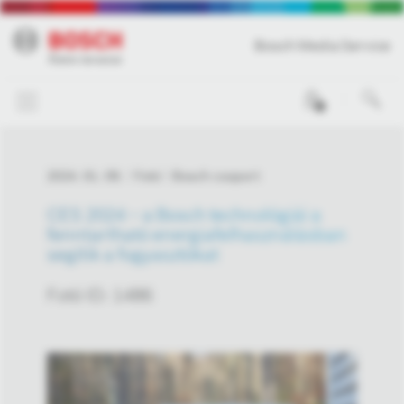
Bosch Media Service
0
2024. 01. 09.
Fotó
Bosch csoport
CES 2024 – a Bosch technológiái a
fenntartható energiafelhasználásban
segítik a fogyasztókat
Fotó ID: 1486