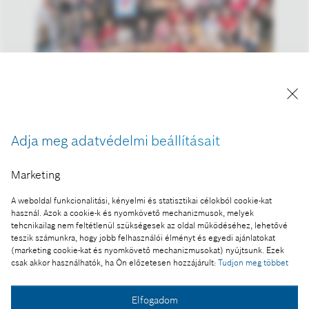
A kép "Forrás: Bosch" megjelöléssel a sajtó
számára díjmentesen felhasználható.
Adja meg adatvédelmi beállításait
Ennek a sajtóközleménynek a része:
Marketing
Cipősdoboz akció Bosch módra
A weboldal funkcionalitási, kényelmi és statisztikai célokból cookie-kat
használ. Azok a cookie-k és nyomkövető mechanizmusok, melyek
tehcnikailag nem feltétlenül szükségesek az oldal működéséhez, lehetővé
teszik számunkra, hogy jobb felhasználói élményt és egyedi ajánlatokat
Fotó a kosárba
(marketing cookie-kat és nyomkövető mechanizmusokat) nyújtsunk. Ezek
csak akkor használhatók, ha Ön előzetesen hozzájárult:
Tudjon meg többet
Fotó letöltése
Elfogadom