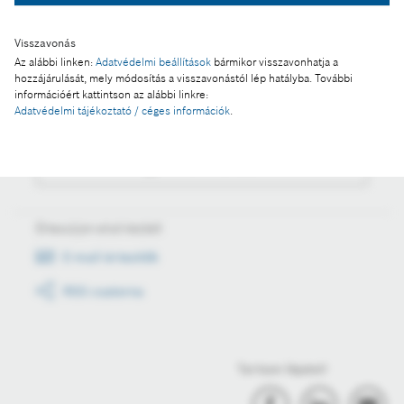
Visszavonás
Az alábbi linken:
Adatvédelmi beállítások
bármikor visszavonhatja a
Műveletek
hozzájárulását, mely módosítás a visszavonástól lép hatályba. További
információért kattintson az alábbi linkre:
Adatvédelmi tájékoztató / céges információk
.
Fotó a kosárba
Fotó letöltése
Értesüljön első kézből
E-mail értesítők
RSS csatorna
Tartson lépést!