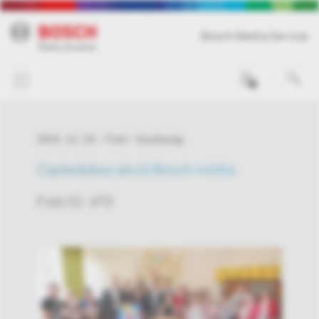
Bosch Media Service
0
2015. 12. 23.
Fotó
Gazdaság
Cipősdoboz akció Bosch módra
Fotó ID: 470