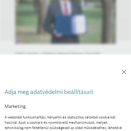
Fükő László, a Robert Bosch Power Tool Kft.
ügyvezető igazgatója kapta a Borsod-Abaúj-
Zemplén Megyei Kereskedelmi és Iparkamara
(BOKIK) Dr. Szentpáli István Díját. Fükő László az
elismerést a régió iparának erősödésében, az
oktatás fejlesztésében és általában az észak-
Adja meg adatvédelmi beállításait
magyarországi térség előmozdításában játszott
kimagasló szerepéért.
Marketing
A kép "Forrás: Bosch" megjelöléssel a sajtó
számára díjmentesen felhasználható.
A weboldal funkcionalitási, kényelmi és statisztikai célokból cookie-kat
használ. Azok a cookie-k és nyomkövető mechanizmusok, melyek
tehcnikailag nem feltétlenül szükségesek az oldal működéséhez, lehetővé