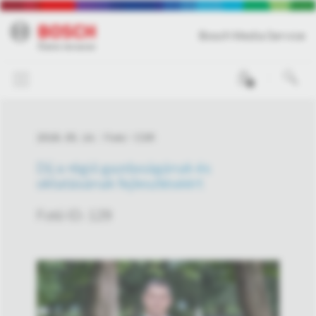
Bosch Media Service
0
2018. 05. 14.
Fotó
CSR
Díj a régió gazdaságának és
oktatásának fejlesztéséért
Fotó ID: 129