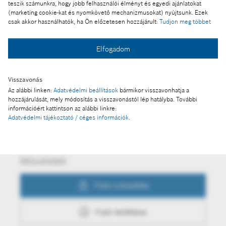
Ennek a sajtóközleménynek a része:
teszik számunkra, hogy jobb felhasználói élményt és egyedi ajánlatokat
(marketing cookie-kat és nyomkövető mechanizmusokat) nyújtsunk. Ezek
Díj a régió gazdaságának és oktatásának
csak akkor használhatók, ha Ön előzetesen hozzájárult:
Tudjon meg többet
fejlesztéséért
Elfogadom
Fotó a kosárba
Visszavonás
Az alábbi linken:
Adatvédelmi beállítások
bármikor visszavonhatja a
hozzájárulását, mely módosítás a visszavonástól lép hatályba. További
információért kattintson az alábbi linkre:
Fotó letöltése
Adatvédelmi tájékoztató / céges információk
.
Műveletek
Fotó a kosárba
Fotó letöltése