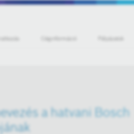
iratkozás
Céginformáció
Pályázatok
nevezés a hatvani Bosch
ójának