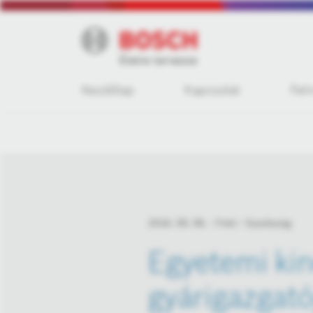
Kezdőlap
Kapcsolat
Fel
2016. 09. 06.
Fotó
Gazdaság
Egyetemi ki
gyárigazgat