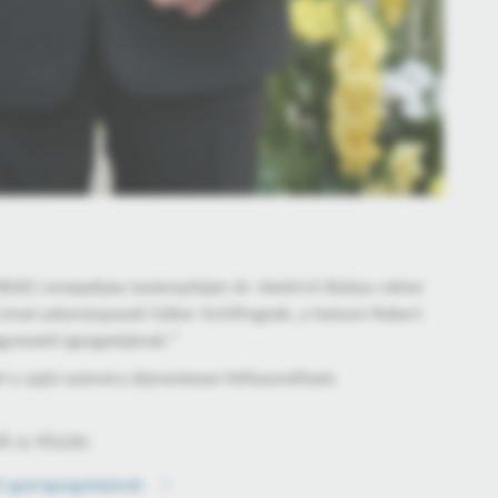
GE) ünnepélyes tanévnyitóján dr. Heidrich Balázs rektor
címet adományozott Volker Schillingnek, a hatvani Robert
gyvezető igazgatójának.”
l a sajtó számára díjmentesen felhasználható.
 a része:
h gyárigazgatójának