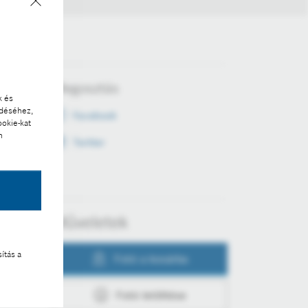
Megosztás
k és
ödéséhez,
Facebook
ookie-kat
n
Twitter
Műveletek
ítás a
Fotó a kosárba
Fotó letöltése