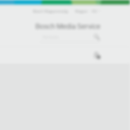
Bosch Magyarország
Magyar
HU
Bosch Media Service
0