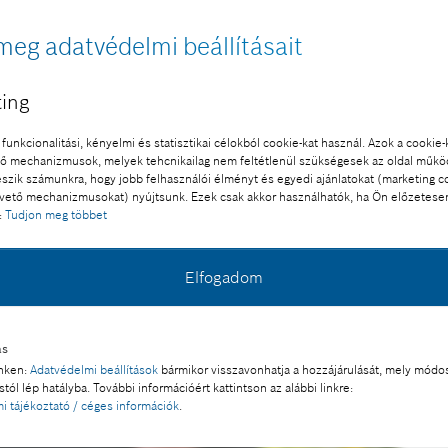
meg adatvédelmi beállításait
ing
funkcionalitási, kényelmi és statisztikai célokból cookie-kat használ. Azok a cookie-
 mechanizmusok, melyek tehcnikailag nem feltétlenül szükségesek az oldal műk
eszik számunkra, hogy jobb felhasználói élményt és egyedi ajánlatokat (marketing c
ető mechanizmusokat) nyújtsunk. Ezek csak akkor használhatók, ha Ön előzetese
:
Tudjon meg többet
Elfogadom
ás
inken:
Adatvédelmi beállítások
bármikor visszavonhatja a hozzájárulását, mely módos
tól lép hatályba. További információért kattintson az alábbi linkre:
i tájékoztató / céges információk
.