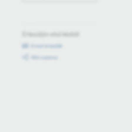
Értesüljön első kézből
E-mail értesítők
RSS csatorna