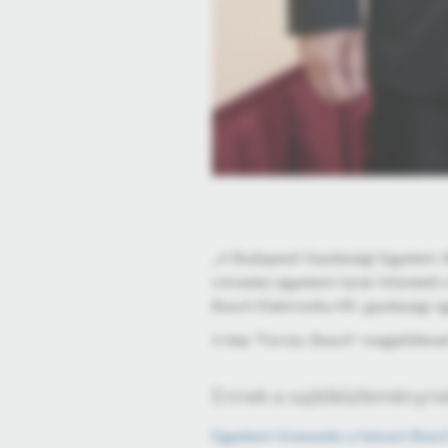
„A Budapesti Gazdasági Egyetem (B
címzetes egyetemi tanár kitüntető 
Bosch Elektronika Kft. gazdasági ü
A kép "Forrás: Bosch" megjelölésse
Ennek a sajtóközleménynek
Egyetemi kinevezés a hatvani Bosc