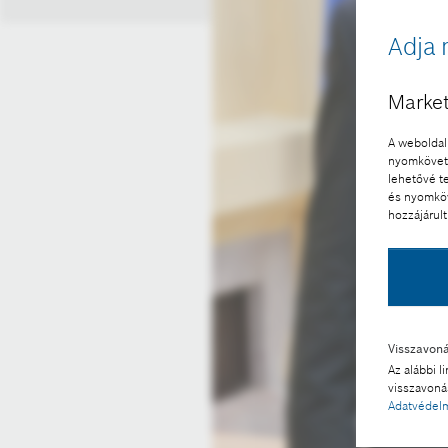
Adja 
Market
A weboldal 
nyomkövető
lehetővé t
és nyomköv
hozzájárult
Visszavon
Az alábbi l
visszavonás
Adatvédelm