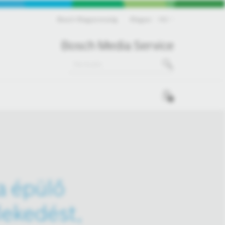
Bosch Magyarország
Magyar
HU
Bosch Media Service
0
a épülő
lekedést,