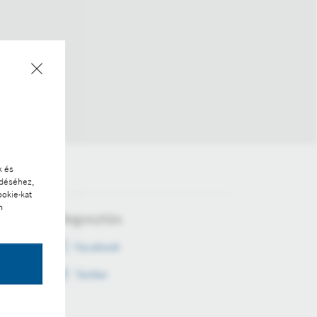
k és
ödéséhez,
ookie-kat
n
Megosztás
Facebook
Twitter