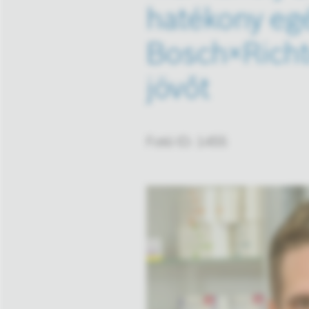
hatékony egé
Bosch×Richt
jövőt
Fotó ID: 1455