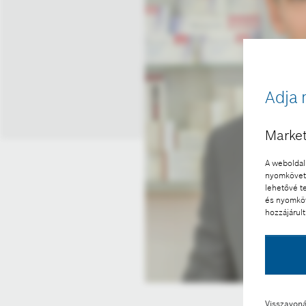
Adja 
Market
A weboldal 
nyomkövető
lehetővé t
és nyomköv
hozzájárult
Visszavon