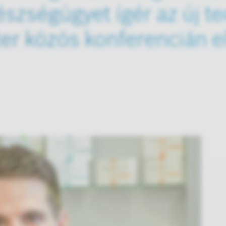
szségügyet ígér az új t
er közös konferencián e