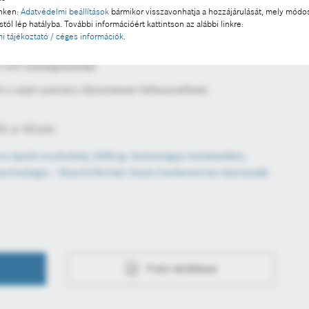
inken:
Adatvédelmi beállítások
bármikor visszavonhatja a hozzájárulását, mely módos
tól lép hatályba. További információért kattintson az alábbi linkre:
szereinek kiválasztása, a dózisok beállítása a mainál
i tájékoztató / céges információk
.
 – mondta dr. Kovács Bence, a Richter Gedeon Nyrt.
Unit üzletágvezetője.
l a sajtó számára díjmentesen felhasználható.
 a része:
ára épülő munkahely 2030-ig: biztonságos közlekedést,
 technológia – Bosch×Richter közös konferencián elemezték
Fotó letöltése