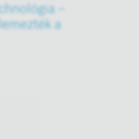
echnológia –
lemezték a