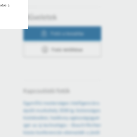
ítás a
Műveletek
Fotó a kosárba
Fotó letöltése
Kapcsolódó fotók
Egymillió mesterséges intelligenciára
épülő munkahely 2030-ig: biztonságos
közlekedést, hatékony egészségügyet
ígér az új technológia – Bosch×Richter
közös konferencián elemezték a jövőt