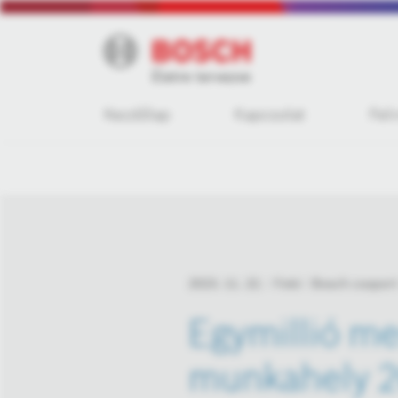
Kezdőlap
Kapcsolat
Fel
2023. 11. 22.
Fotó
Bosch csoport
Egymillió me
munkahely 2