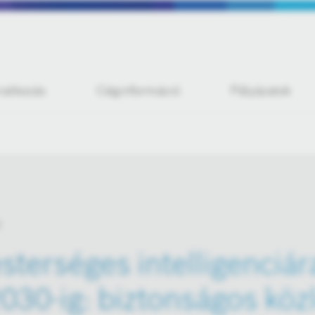
iratkozás
Céginformáció
Pályázatok
sterséges intelligenciár
030-ig: biztonságos köz