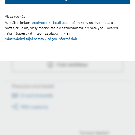
Fotó letöltése
Visszavonás
Az alábbi linken:
Adatvédelmi beállítások
bármikor visszavonhatja a
hozzájárulását, mely módosítás a visszavonástól lép hatályba. További
Műveletek
információért kattintson az alábbi linkre:
Adatvédelmi tájékoztató / céges információk
.
Fotó a kosárba
Fotó letöltése
Értesüljön első kézből
E-mail értesítők
RSS csatorna
Tartson lépést!