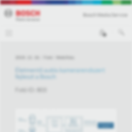
Bosch Media Service
0
2019. 12. 16.
Fotó
Mobilitás
Életmentő autós kamerarendszert
fejleszt a Bosch
Fotó ID: 803