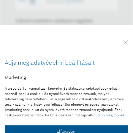
A Bosch moduláris rendszere nagyfokú
rugalmasságot biztosít az autógyártók számára a
rendszer különböző típusú járművekre való
alkalmazása esetén.
A kép "Forrás: Bosch" megjelöléssel a sajtó
számára díjmentesen felhasználható.
Adja meg adatvédelmi beállításait
Ennek a sajtóközleménynek a része:
Marketing
Életmentő autós kamerarendszert fejleszt a Bosch
A weboldal funkcionalitási, kényelmi és statisztikai célokból cookie-kat
használ. Azok a cookie-k és nyomkövető mechanizmusok, melyek
tehcnikailag nem feltétlenül szükségesek az oldal működéséhez, lehetővé
teszik számunkra, hogy jobb felhasználói élményt és egyedi ajánlatokat
(marketing cookie-kat és nyomkövető mechanizmusokat) nyújtsunk. Ezek
csak akkor használhatók, ha Ön előzetesen hozzájárult:
Tudjon meg többet
Fotó a kosárba
Elfogadom