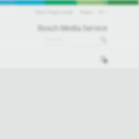
Bosch Magyarország
Magyar
HU
Bosch Media Service
0