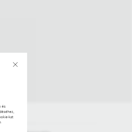
k és
ödéséhez,
ookie-kat
n