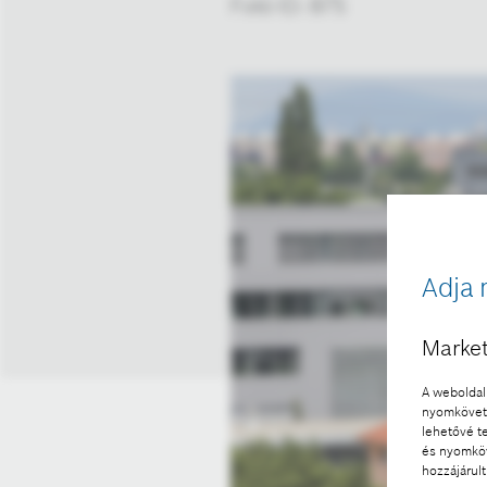
Fotó ID: 875
Adja 
Market
A weboldal 
nyomkövető
lehetővé t
és nyomköv
hozzájárult