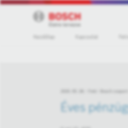
Kezdőlap
Kapcsolat
Fel
2020. 05. 28.
Fotó
Bosch csoport
Éves pénzüg