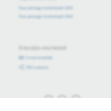
Éves pénzügyi eredmények 2019
Éves pénzügyi eredmények 2019
Értesüljön első kézből
E-mail értesítők
RSS csatorna
Tartson lépést!