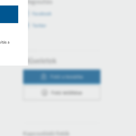
Megosztás
Facebook
Twitter
ítás a
Műveletek
Fotó a kosárba
Fotó letöltése
Kapcsolódó fotók