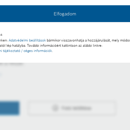
Elfogadom
ás
inken:
Adatvédelmi beállítások
bármikor visszavonhatja a hozzájárulását, mely módos
tól lép hatályba. További információért kattintson az alábbi linkre:
l a sajtó számára díjmentesen felhasználható.
i tájékoztató / céges információk
.
 a része:
Fotó letöltése