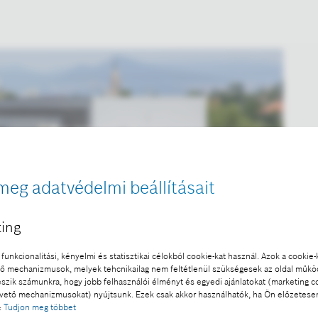
meg adatvédelmi beállításait
ing
funkcionalitási, kényelmi és statisztikai célokból cookie-kat használ. Azok a cookie-
 mechanizmusok, melyek tehcnikailag nem feltétlenül szükségesek az oldal műk
eszik számunkra, hogy jobb felhasználói élményt és egyedi ajánlatokat (marketing c
ető mechanizmusokat) nyújtsunk. Ezek csak akkor használhatók, ha Ön előzetese
:
Tudjon meg többet