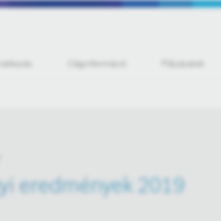
iratkozás
Céginformáció
Pályázatok
yi eredmények 2019