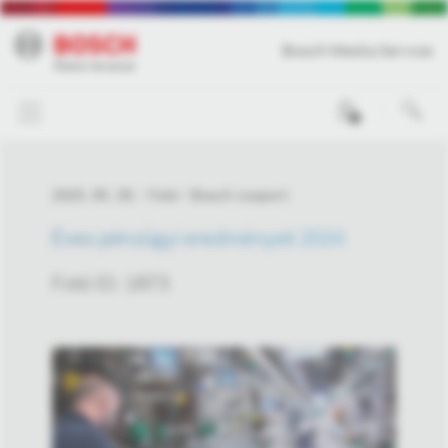
Bosch Media Service
0
2025. 05. 29.
Fotó
Bosch csoport
Éves pénzügyi eredmények 2024
Fotó ID: 1873