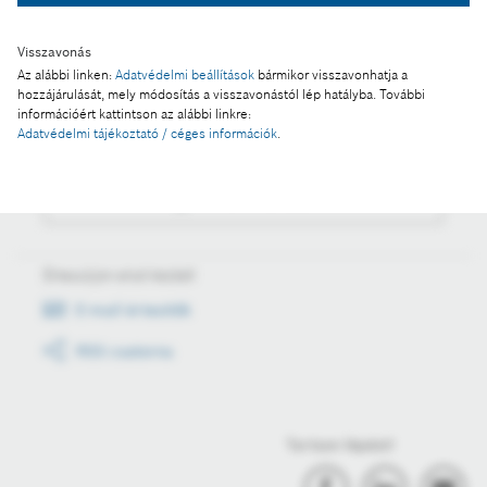
Visszavonás
Az alábbi linken:
Adatvédelmi beállítások
bármikor visszavonhatja a
Műveletek
hozzájárulását, mely módosítás a visszavonástól lép hatályba. További
információért kattintson az alábbi linkre:
Adatvédelmi tájékoztató / céges információk
.
Fotó a kosárba
Fotó letöltése
Értesüljön első kézből
E-mail értesítők
RSS csatorna
Tartson lépést!