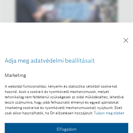
A kép "Forrás: Bosch" megjelöléssel a sajtó
számára díjmentesen felhasználható.
Adja meg adatvédelmi beállításait
Ennek a sajtóközleménynek a része:
Marketing
Éves pénzügyi eredmények 2024
A weboldal funkcionalitási, kényelmi és statisztikai célokból cookie-kat
használ. Azok a cookie-k és nyomkövető mechanizmusok, melyek
tehcnikailag nem feltétlenül szükségesek az oldal működéséhez, lehetővé
teszik számunkra, hogy jobb felhasználói élményt és egyedi ajánlatokat
Fotó a kosárba
(marketing cookie-kat és nyomkövető mechanizmusokat) nyújtsunk. Ezek
csak akkor használhatók, ha Ön előzetesen hozzájárult:
Tudjon meg többet
Fotó letöltése
Elfogadom