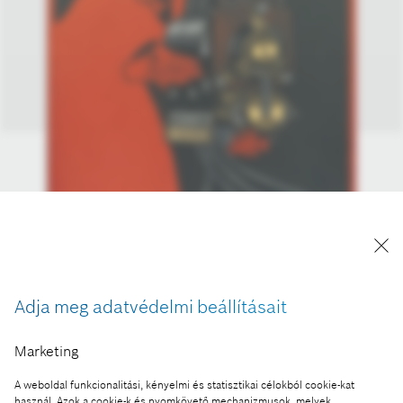
Adja meg adatvédelmi beállításait
Marketing
A weboldal funkcionalitási, kényelmi és statisztikai célokból cookie-kat
A kép "Forrás: Bosch" megjelöléssel a sajtó
használ. Azok a cookie-k és nyomkövető mechanizmusok, melyek