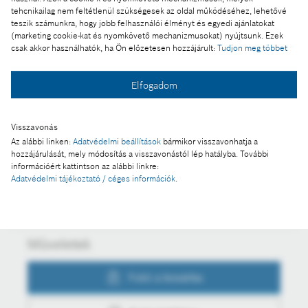
számára díjmentesen felhasználható.
tehcnikailag nem feltétlenül szükségesek az oldal működéséhez, lehetővé
teszik számunkra, hogy jobb felhasználói élményt és egyedi ajánlatokat
(marketing cookie-kat és nyomkövető mechanizmusokat) nyújtsunk. Ezek
Ennek a sajtóközleménynek a része:
csak akkor használhatók, ha Ön előzetesen hozzájárult:
Tudjon meg többet
Évforduló: 130 éves a Bosch – egy sikertörténet
Elfogadom
Visszavonás
Fotó a kosárba
Az alábbi linken:
Adatvédelmi beállítások
bármikor visszavonhatja a
hozzájárulását, mely módosítás a visszavonástól lép hatályba. További
információért kattintson az alábbi linkre:
Fotó letöltése
Adatvédelmi tájékoztató / céges információk
.
Műveletek
Fotó a kosárba