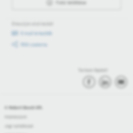
Fotó letöltése
Értesüljön első kézből
E-mail értesítők
RSS csatorna
Tartson lépést!
© Robert Bosch Kft.
Impresszum
Jogi nyilatkozat