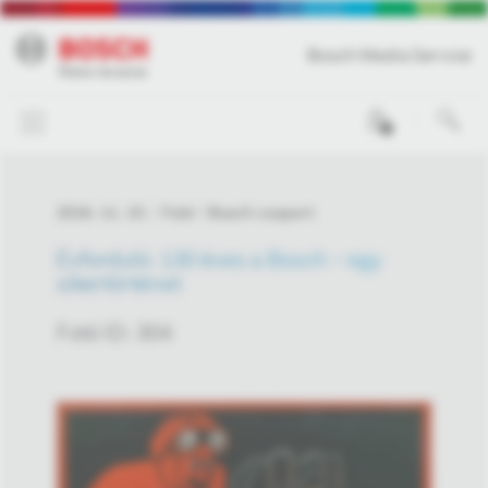
Bosch Media Service
0
2016. 11. 15.
Fotó
Bosch csoport
Évforduló: 130 éves a Bosch – egy
sikertörténet
Fotó ID: 304