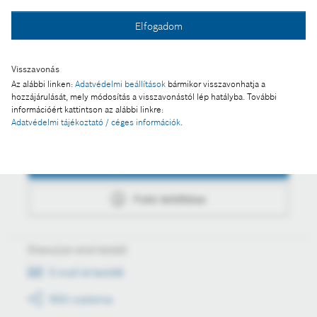
Fotó a kosárba
Elfogadom
Fotó letöltése
Visszavonás
Az alábbi linken:
Adatvédelmi beállítások
bármikor visszavonhatja a
hozzájárulását, mely módosítás a visszavonástól lép hatályba. További
információért kattintson az alábbi linkre:
Adatvédelmi tájékoztató / céges információk
.
Műveletek
Fotó a kosárba
Fotó letöltése
Értesüljön első kézből
E-mail értesítők
RSS csatorna