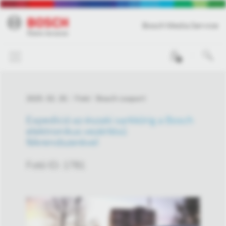
Bosch Media Service
0
2025. 02. 20.
Fotó
Bosch csoport
Expedíció az északi sarkkörig a Bosch
elektronikus vezérlésű
fékrendszerével
Fotó ID: 1781