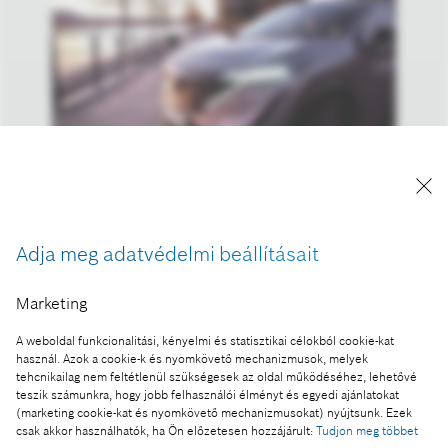
Tesztvezetés elektronikus vezérlésű fékrendszerrel
A kép "Forrás: Bosch" megjelöléssel a sajtó
Adja meg adatvédelmi beállításait
számára díjmentesen felhasználható.
Marketing
Ennek a sajtóközleménynek a része:
A weboldal funkcionalitási, kényelmi és statisztikai célokból cookie-kat
Expedíció az északi sarkkörig a Bosch elektronikus
használ. Azok a cookie-k és nyomkövető mechanizmusok, melyek
vezérlésű fékrendszerével
tehcnikailag nem feltétlenül szükségesek az oldal működéséhez, lehetővé
teszik számunkra, hogy jobb felhasználói élményt és egyedi ajánlatokat
(marketing cookie-kat és nyomkövető mechanizmusokat) nyújtsunk. Ezek
csak akkor használhatók, ha Ön előzetesen hozzájárult:
Tudjon meg többet