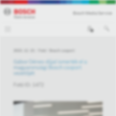
Bosch Media Service
0
2023. 12. 15.
Fotó
Bosch csoport
Gábor Dénes-díjjal ismerték el a
magyarországi Bosch csoport
vezetőjét
Fotó ID: 1472