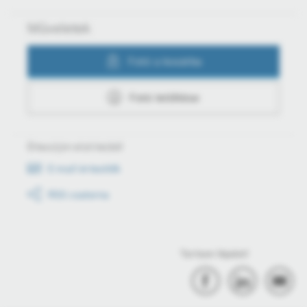
Műveletek
Fotó a kosárba
Fotó letöltése
Értesüljön első kézből
E-mail értesítők
RSS csatorna
Tartson lépést!