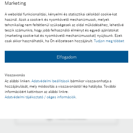
Marketing
Dr. Szászi István, a Bosch csoport vezetője
A weboldal funkcionalitási, kényelmi és statisztikai célokból cookie-kat
használ. Azok a cookie-k és nyomkövető mechanizmusok, melyek
Magyarországon és az Adria régióban
tehcnikailag nem feltétlenül szükségesek az oldal működéséhez, lehetővé
A kép "Forrás: Bosch" megjelöléssel a sajtó
teszik számunkra, hogy jobb felhasználói élményt és egyedi ajánlatokat
(marketing cookie-kat és nyomkövető mechanizmusokat) nyújtsunk. Ezek
számára díjmentesen felhasználható.
csak akkor használhatók, ha Ön előzetesen hozzájárult:
Tudjon meg többet
Ennek a sajtóközleménynek a része:
Elfogadom
Gábor Dénes-díjjal ismerték el a magyarországi
Bosch csoport vezetőjét
Visszavonás
Az alábbi linken:
Adatvédelmi beállítások
bármikor visszavonhatja a
hozzájárulását, mely módosítás a visszavonástól lép hatályba. További
információért kattintson az alábbi linkre:
Fotó a kosárba
Adatvédelmi tájékoztató / céges információk
.
Fotó letöltése