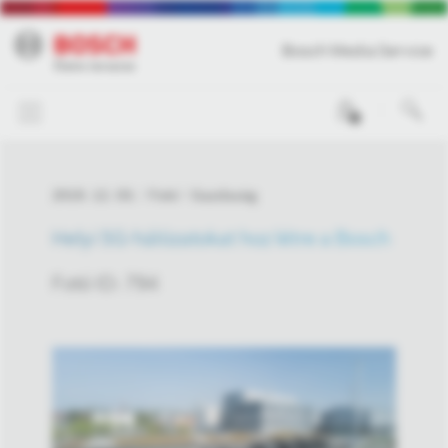
Bosch Media Service
0
2019. 12. 03.
Fotó
Gazdaság
Helyi 5G-hálózatokat hoz létre a Bosch
Fotó ID: 794