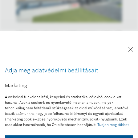
A Bosch Feuerbach-ban található üzeme az Ipar 4.0
technológiák egyik fő tesztelési területe. A Bosch
az év végére egy próbaverziós 5G-hálózat
felállítását tervezi ezen a helyen.
A kép "Forrás: Bosch" megjelöléssel a sajtó
Adja meg adatvédelmi beállításait
számára díjmentesen felhasználható.
Marketing
Ennek a sajtóközleménynek a része:
Helyi 5G-hálózatokat hoz létre a Bosch
A weboldal funkcionalitási, kényelmi és statisztikai célokból cookie-kat
használ. Azok a cookie-k és nyomkövető mechanizmusok, melyek
tehcnikailag nem feltétlenül szükségesek az oldal működéséhez, lehetővé
teszik számunkra, hogy jobb felhasználói élményt és egyedi ajánlatokat
(marketing cookie-kat és nyomkövető mechanizmusokat) nyújtsunk. Ezek
csak akkor használhatók, ha Ön előzetesen hozzájárult:
Tudjon meg többet
Fotó a kosárba