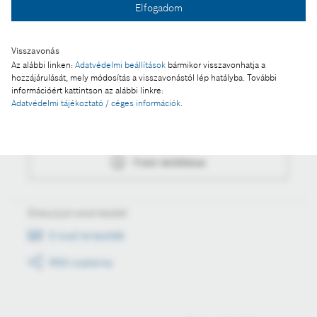
Elfogadom
Fotó letöltése
Visszavonás
Az alábbi linken:
Adatvédelmi beállítások
bármikor visszavonhatja a
hozzájárulását, mely módosítás a visszavonástól lép hatályba. További
Műveletek
információért kattintson az alábbi linkre:
Adatvédelmi tájékoztató / céges információk
.
Fotó a kosárba
Fotó letöltése
Értesüljön első kézből
E-mail értesítők
RSS csatorna