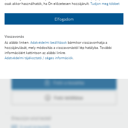
csak akkor használhatók, ha Ön előzetesen hozzájárult:
Tudjon meg többet
Elfogadom
Fotó a kosárba
Visszavonás
Fotó letöltése
Az alábbi linken:
Adatvédelmi beállítások
bármikor visszavonhatja a
hozzájárulását, mely módosítás a visszavonástól lép hatályba. További
információért kattintson az alábbi linkre:
Adatvédelmi tájékoztató / céges információk
.
Műveletek
Fotó a kosárba
Fotó letöltése
Értesüljön első kézből
E-mail értesítők