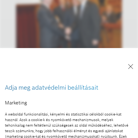
A Magyar Innovációs Nagydíjat Sólyom László
köztársasági elnök adta át Horváth Attilának, a
Robert Bosch Power Tool Kft. ügyvezető
igazgatójának.
Adja meg adatvédelmi beállításait
A kép "Forrás: Bosch" megjelöléssel a sajtó
számára díjmentesen felhasználható.
Marketing
Ennek a sajtóközleménynek a része:
A weboldal funkcionalitási, kényelmi és statisztikai célokból cookie-kat
használ. Azok a cookie-k és nyomkövető mechanizmusok, melyek
Idén a Bosch a leginnovatívabb vállalat
tehcnikailag nem feltétlenül szükségesek az oldal működéséhez, lehetővé
teszik számunkra, hogy jobb felhasználói élményt és egyedi ajánlatokat
Magyarországon
(marketing cookie-kat és nyomkövető mechanizmusokat) nyújtsunk. Ezek