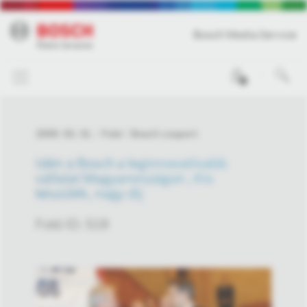
Bosch Media Service
0
2009. 03. 31.
Fotó
Bosch csoport
Idén a Bosch a leginnovatívabb
vállalat Magyarországon ; Kis
készülék, nagy díj
Fotó ID: 519