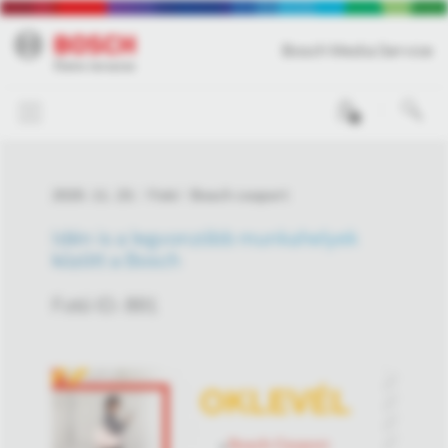
Bosch Media Service
0
2020. 11. 23.
Fotó
Bosch csoport
Idén is a legvonzóbb munkahelyek
között a Bosch
Fotó ID: 891