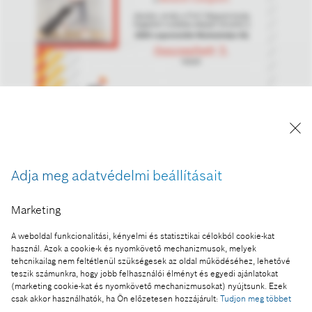
A magyarországi Bosch csoport idén az összesített
lista harmadik helyén végzett.
Adja meg adatvédelmi beállításait
A kép "Forrás: Bosch" megjelöléssel a sajtó
számára díjmentesen felhasználható.
Marketing
Ennek a sajtóközleménynek a része:
A weboldal funkcionalitási, kényelmi és statisztikai célokból cookie-kat
Idén is a legvonzóbb munkahelyek között a Bosch
használ. Azok a cookie-k és nyomkövető mechanizmusok, melyek
tehcnikailag nem feltétlenül szükségesek az oldal működéséhez, lehetővé
teszik számunkra, hogy jobb felhasználói élményt és egyedi ajánlatokat
(marketing cookie-kat és nyomkövető mechanizmusokat) nyújtsunk. Ezek
csak akkor használhatók, ha Ön előzetesen hozzájárult:
Tudjon meg többet