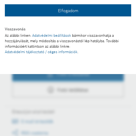
Fotó a kosárba
Elfogadom
Visszavonás
Fotó letöltése
Az alábbi linken:
Adatvédelmi beállítások
bármikor visszavonhatja a
hozzájárulását, mely módosítás a visszavonástól lép hatályba. További
információért kattintson az alábbi linkre:
Adatvédelmi tájékoztató / céges információk
.
Műveletek
Fotó a kosárba
Fotó letöltése
Értesüljön első kézből
E-mail értesítők
RSS csatorna